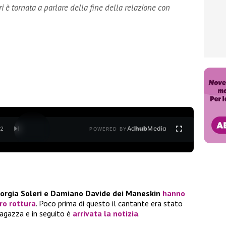
i è tornata a parlare della fine della relazione con
Ad
hub
Media
/
2
POWERED BY
iorgia Soleri e Damiano Davide dei Maneskin
hanno
ro rottura
. Poco prima di questo il cantante era stato
agazza e in seguito è
arrivata la notizia
.