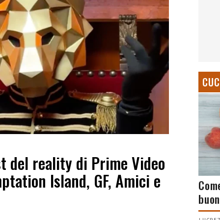
CUC
st del reality di Prime Video
ptation Island, GF, Amici e
Come
buon
LUCREZ