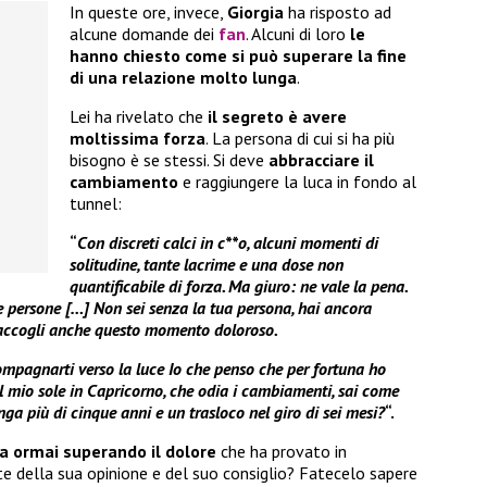
In queste ore, invece,
Giorgia
ha risposto ad
alcune domande dei
fan
. Alcuni di loro
le
hanno chiesto come si può superare la
fine
di una relazione molto lunga
.
Lei ha rivelato che
il segreto è avere
moltissima forza
. La persona di cui si ha più
bisogno è se stessi. Si deve
abbracciare il
cambiamento
e raggiungere la luca in fondo al
tunnel:
“
Con discreti calci in c**o, alcuni momenti di
solitudine, tante lacrime e una dose non
quantificabile di forza. Ma giuro: ne vale la pena.
re persone […] Non sei senza la tua persona, hai ancora
e accogli anche questo momento doloroso.
ompagnarti verso la luce
Io che penso che per fortuna ho
il mio sole in Capricorno, che odia i cambiamenti, sai come
unga più di cinque anni e un trasloco nel giro di sei mesi?
“.
a ormai superando il dolore
che ha provato in
te della sua opinione e del suo consiglio? Fatecelo sapere