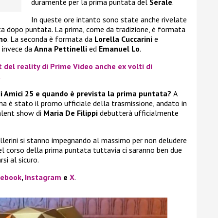
duramente per la prima puntata del
Serale
.
In queste ore intanto sono state anche rivelate
ata dopo puntata. La prima, come da tradizione, è formata
no
. La seconda è formata da
Lorella Cuccarini
e
a invece da
Anna Pettinelli
ed
Emanuel Lo
.
t del reality di Prime Video anche ex volti di
a
di Amici 25 e quando è prevista la prima puntata?
A
 è stato il promo ufficiale della trasmissione, andato in
talent show di
Maria De Filippi
debutterà ufficialmente
 ballerini si stanno impegnando al massimo per non deludere
nel corso della prima puntata tuttavia ci saranno ben due
si al sicuro.
cebook
,
Instagram
e
X
.