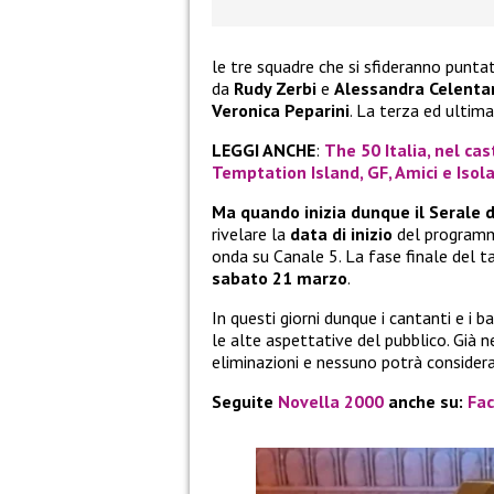
le tre squadre che si sfideranno punt
da
Rudy Zerbi
e
Alessandra Celenta
Veronica Peparini
. La terza ed ultim
LEGGI ANCHE
:
The 50 Italia, nel cas
Temptation Island, GF, Amici e Isol
Ma quando inizia dunque il Serale 
rivelare la
data di inizio
del programma
onda su Canale 5. La fase finale del 
sabato 21 marzo
.
In questi giorni dunque i cantanti e i
le alte aspettative del pubblico. Già 
eliminazioni e nessuno potrà considerar
Seguite
Novella 2000
anche su:
Fa