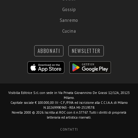
Gossip
Sanremo
Cucina
ABBONATI
NEWSLETTER
Visibilia Editrice S.r.l.
con sede in Via Privata Giovannino De Grassi 12/12A, 20123
Milano.
Capitale sociale € 100.000,00 I.V. - C.F./P.IVA ed iscrizione alla C.C.I.A.A. di Milano
N.10269990965 - REA MI-2519578.
Novella 2000 © 2026. Iscritta al ROC con il n.37767. Tutti i diritti di proprietà
letteraria ed artistica riservati.
CONTATTI