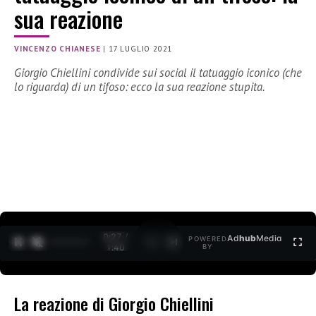
sua reazione
VINCENZO CHIANESE
|
17 LUGLIO 2021
Giorgio Chiellini condivide sui social il tatuaggio iconico (che
lo riguarda) di un tifoso: ecco la sua reazione stupita.
0:28 /
Ad
hub
Media
POWERED
1
/
2
1:40
BY
La reazione di Giorgio Chiellini