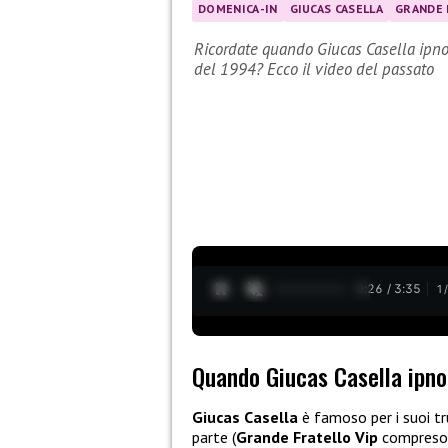
DOMENICA-IN
GIUCAS CASELLA
GRANDE 
Ricordate quando Giucas Casella ipno
del 1994? Ecco il video del passato
0:27 / 3:35
1
Quando Giucas Casella ipnot
Giucas Casella
è famoso per i suoi tr
parte (
Grande Fratello Vip
compreso p