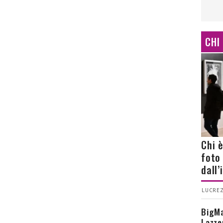
CHI
Chi 
foto
dall
LUCREZ
BigMa
Lazze