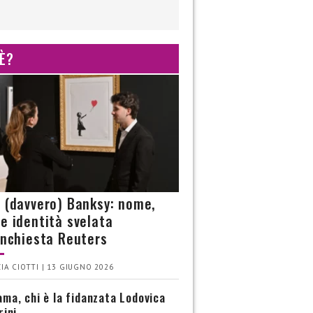
 È?
è (davvero) Banksy: nome,
 e identità svelata
’inchiesta Reuters
IA CIOTTI | 13 GIUGNO 2026
ma, chi è la fidanzata Lodovica
rini