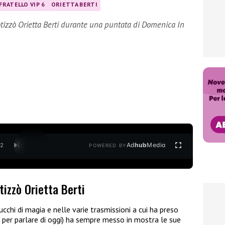
FRATELLO VIP 6
ORIETTA BERTI
tizzò Orietta Berti durante una puntata di Domenica In
Ad
hub
Media
/
2
POWERED BY
izzò Orietta Berti
ucchi di magia e nelle varie trasmissioni a cui ha preso
er parlare di oggi) ha sempre messo in mostra le sue