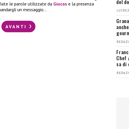
del d
 Date le parole utilizzate da
Giucas
e la presenza
mandargli un messaggio…
LUCREZ
Grana
anche
AVANTI
gour
REDAZI
Franc
Chef 
sa di
REDAZI