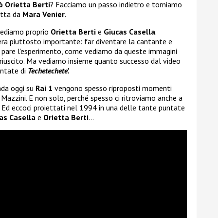
ò Orietta
Berti
? Facciamo un passo indietro e torniamo
otta da
Mara Venier
.
vediamo proprio
Orietta Berti
e
Giucas Casella
.
 era piuttosto importante: far diventare la cantante e
 pare l’esperimento, come vediamo da queste immagini
 riuscito. Ma vediamo insieme quanto successo dal video
untate di
Techetechete’.
nda oggi su
Rai 1
vengono spesso riproposti momenti
e Mazzini. E non solo, perché spesso ci ritroviamo anche a
 Ed eccoci proiettati nel 1994 in una delle tante puntate
as Casella
e
Orietta Berti
…