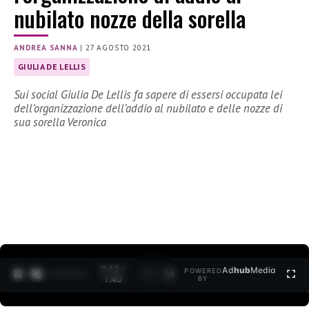
nubilato nozze della sorella
ANDREA SANNA
|
27 AGOSTO 2021
GIULIA DE LELLIS
Sui social Giulia De Lellis fa sapere di essersi occupata lei
dell’organizzazione dell’addio al nubilato e delle nozze di
sua sorella Veronica
0:13 /
Ad
hub
Media
POWERED
1
/
2
1:40
BY