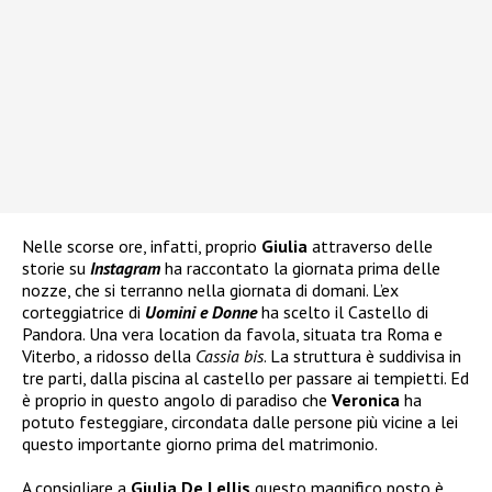
Nelle scorse ore, infatti, proprio
Giulia
attraverso delle
storie su
Instagram
ha raccontato la giornata prima delle
nozze, che si terranno nella giornata di domani. L’ex
corteggiatrice di
Uomini e Donne
ha scelto il Castello di
Pandora. Una vera location da favola, situata tra Roma e
Viterbo, a ridosso della
Cassia bis
. La struttura è suddivisa in
tre parti, dalla piscina al castello per passare ai tempietti. Ed
è proprio in questo angolo di paradiso che
Veronica
ha
potuto festeggiare, circondata dalle persone più vicine a lei
questo importante giorno prima del matrimonio.
A consigliare a
Giulia De Lellis
questo magnifico posto è