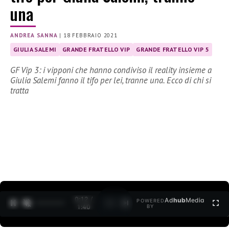
una
ANDREA SANNA
|
18 FEBBRAIO 2021
GIULIA SALEMI
GRANDE FRATELLO VIP
GRANDE FRATELLO VIP 5
GF Vip 3: i vipponi che hanno condiviso il reality insieme a
Giulia Salemi fanno il tifo per lei, tranne una. Ecco di chi si
tratta
0:13 /
Ad
hub
Media
POWERED
1
/
2
1:40
BY