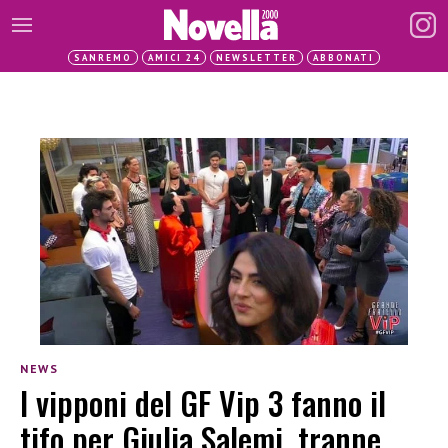
SANREMO
AMICI 24
NEWSLETTER
ABBONATI
NEWS
I vipponi del GF Vip 3 fanno il
tifo per Giulia Salemi, tranne