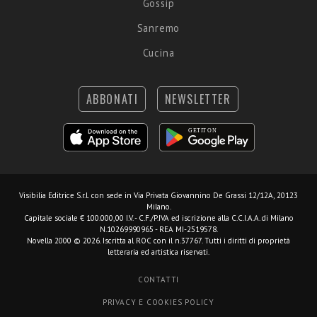
Gossip
Sanremo
Cucina
ABBONATI
NEWSLETTER
Visibilia Editrice S.r.l.
con sede in Via Privata Giovannino De Grassi 12/12A, 20123
Milano.
Capitale sociale € 100.000,00 I.V. - C.F./P.IVA ed iscrizione alla C.C.I.A.A. di Milano
N.10269990965 - REA MI-2519578.
Novella 2000 © 2026. Iscritta al ROC con il n.37767. Tutti i diritti di proprietà
letteraria ed artistica riservati.
CONTATTI
PRIVACY E COOKIES POLICY