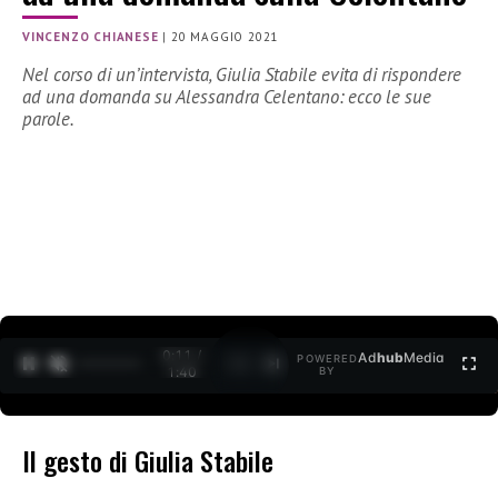
VINCENZO CHIANESE
|
20 MAGGIO 2021
Nel corso di un’intervista, Giulia Stabile evita di rispondere
ad una domanda su Alessandra Celentano: ecco le sue
parole.
0:12 /
Ad
hub
Media
POWERED
1
/
2
1:40
BY
Il gesto di Giulia Stabile