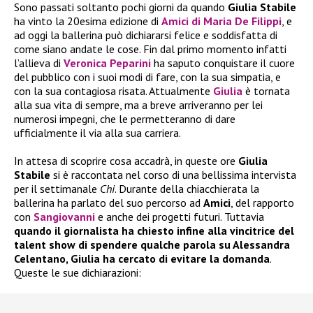
Sono passati soltanto pochi giorni da quando
Giulia Stabile
ha vinto la 20esima edizione di
Amici di Maria De Filippi
, e
ad oggi la ballerina può dichiararsi felice e soddisfatta di
come siano andate le cose. Fin dal primo momento infatti
l’allieva di
Veronica Peparini
ha saputo conquistare il cuore
del pubblico con i suoi modi di fare, con la sua simpatia, e
con la sua contagiosa risata. Attualmente
Giulia
è tornata
alla sua vita di sempre, ma a breve arriveranno per lei
numerosi impegni, che le permetteranno di dare
ufficialmente il via alla sua carriera.
In attesa di scoprire cosa accadrà, in queste ore
Giulia
Stabile
si è raccontata nel corso di una bellissima intervista
per il settimanale
Chi
. Durante della chiacchierata la
ballerina ha parlato del suo percorso ad
Amici
, del rapporto
con
Sangiovanni
e anche dei progetti futuri. Tuttavia
quando il giornalista ha chiesto infine alla vincitrice del
talent show di spendere qualche parola su Alessandra
Celentano, Giulia ha cercato di evitare la domanda
.
Queste le sue dichiarazioni: