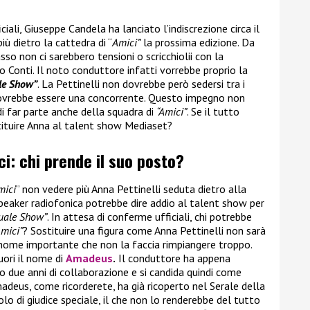
ali, Giuseppe Candela ha lanciato l’indiscrezione circa il
iù dietro la cattedra di “
Amici”
la prossima edizione. Da
so non ci sarebbero tensioni o scricchiolii con la
 Conti. Il noto conduttore infatti vorrebbe proprio la
le Show”
. La Pettinelli non dovrebbe però sedersi tra i
ovrebbe essere una concorrente. Questo impegno non
di far parte anche della squadra di
“Amici”
. Se il tutto
ituire Anna al talent show Mediaset?
ci: chi prende il suo posto?
mici
” non vedere più Anna Pettinelli seduta dietro alla
eaker radiofonica potrebbe dire addio al talent show per
Quale Show”
. In attesa di conferme ufficiali, chi potrebbe
mici”
? Sostituire una figura come Anna Pettinelli non sarà
n nome importante che non la faccia rimpiangere troppo.
uori il nome di
Amadeus
.
Il conduttore ha appena
o due anni di collaborazione e si candida quindi come
madeus, come ricorderete, ha già ricoperto nel Serale della
lo di giudice speciale, il che non lo renderebbe del tutto