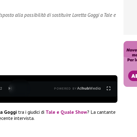
sposto alla possibilità di sostituire Loretta Goggi a Tale e
Ad
hub
Media
/
2
POWERED BY
ta Goggi
tra i giudici di
Tale e Quale Show
? La cantante
ecente intervista.