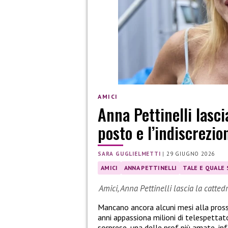
AMICI
Anna Pettinelli lasci
posto e l’indiscrezi
SARA GUGLIELMETTI
|
29 GIUGNO 2026
AMICI
ANNA PETTINELLI
TALE E QUALE
Amici, Anna Pettinelli lascia la catte
Mancano ancora alcuni mesi alla pros
anni appassiona milioni di telespettat
sorprese, una delle prof più amate, inf