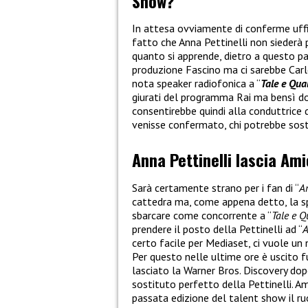
Show?
In attesa ovviamente di conferme uffici
fatto che Anna Pettinelli non siederà p
quanto si apprende, dietro a questo pas
produzione Fascino ma ci sarebbe Carlo
nota speaker radiofonica a “
Tale e Qua
giurati del programma Rai ma bensì d
consentirebbe quindi alla conduttrice 
venisse confermato, chi potrebbe sost
Anna Pettinelli lascia Ami
Sarà certamente strano per i fan di “
A
cattedra ma, come appena detto, la sp
sbarcare come concorrente a “
Tale e 
prendere il posto della Pettinelli ad “
A
certo facile per Mediaset, ci vuole u
Per questo nelle ultime ore è uscito f
lasciato la Warner Bros. Discovery dop
sostituto perfetto della Pettinelli. A
passata edizione del talent show il ruo