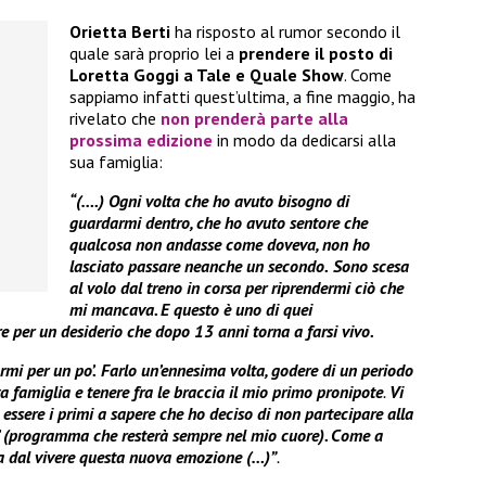
Orietta Berti
ha risposto al rumor secondo il
quale sarà proprio lei a
prendere il posto di
Loretta Goggi a Tale e Quale Show
. Come
sappiamo infatti quest’ultima, a fine maggio, ha
rivelato che
non prenderà parte alla
prossima edizione
in modo da dedicarsi alla
sua famiglia:
“(….) Ogni volta che ho avuto bisogno di
guardarmi dentro, che ho avuto sentore che
qualcosa non andasse come doveva, non ho
lasciato passare neanche un secondo.
Sono scesa
al volo dal treno in corsa per riprendermi ciò che
mi mancava. E questo è uno di quei
 per un desiderio che dopo 13 anni torna a farsi vivo.
rmi per un po’.
Farlo un’ennesima volta, godere di un periodo
a famiglia e tenere fra le braccia il mio primo pronipote
.
Vi
essere i primi a sapere che ho deciso di non partecipare alla
’ (programma che resterà sempre nel mio cuore). Come a
a dal vivere questa nuova emozione (…)”
.