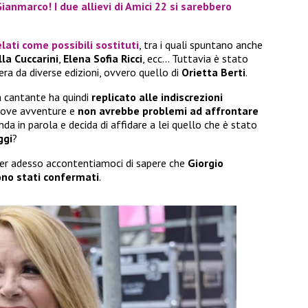
Gianmarco! I due allievi di Amici 22 si sarebbero
lati come possibili sostituti
, tra i quali spuntano anche
lla Cuccarini
,
Elena Sofia
Ricci
, ecc… Tuttavia è stato
ra da diverse edizioni, ovvero quello di
Orietta Berti
.
a cantante ha quindi
replicato alle indiscrezioni
nuove avventure e
non avrebbe problemi ad affrontare
nda in parola e decida di affidare a lei quello che è stato
ggi
?
per adesso accontentiamoci di sapere che
Giorgio
ono stati confermati
.