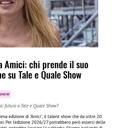
a Amici: chi prende il suo
one su Tale e Quale Show
 SHOW
dra: futuro a Tale e Quale Show?
sima edizione di
“Amici
“, il talent show che da oltre 20
ori. Per l’edizione 2026/27 potrebbero però esserci delle
atti, potrebbe lasciare la cattedra. Stiamo parlando di