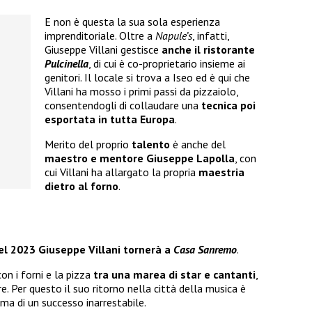
E non è questa la sua sola esperienza
imprenditoriale. Oltre a
Napule’s
, infatti,
Giuseppe Villani gestisce
anche il ristorante
Pulcinella
, di cui è co-proprietario insieme ai
genitori. Il locale si trova a Iseo ed è qui che
Villani ha mosso i primi passi da pizzaiolo,
consentendogli di collaudare una
tecnica poi
esportata in tutta Europa
.
Merito del proprio
talento
è anche del
maestro e mentore Giuseppe Lapolla
, con
cui Villani ha allargato la propria
maestria
dietro al forno
.
el 2023 Giuseppe Villani tornerà a
Casa Sanremo
.
on i forni e la pizza
tra una marea di star e cantanti
,
. Per questo il suo ritorno nella città della musica è
ma di un successo inarrestabile.