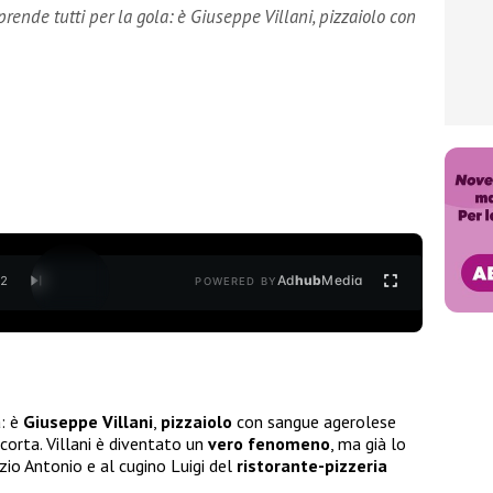
prende tutti per la gola: è Giuseppe Villani, pizzaiolo con
Ad
hub
Media
/
2
POWERED BY
a: è
Giuseppe Villani
,
pizzaiolo
con sangue agerolese
acorta. Villani è diventato un
vero fenomeno
, ma già lo
zio Antonio e al cugino Luigi del
ristorante-pizzeria