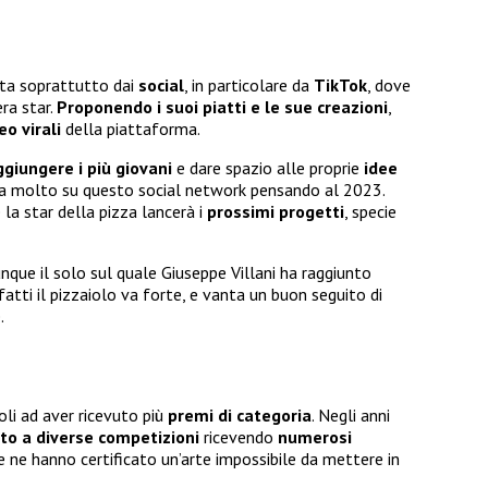
ta soprattutto dai
social
, in particolare da
TikTok
, dove
ra star.
Proponendo i suoi piatti e le sue creazioni
,
eo virali
della piattaforma.
ggiungere i più giovani
e dare spazio alle proprie
idee
ta molto su questo social network pensando al 2023.
 la star della pizza lancerà i
prossimi progetti
, specie
nque il solo sul quale Giuseppe Villani ha raggiunto
fatti il pizzaiolo va forte, e vanta un buon seguito di
.
ioli ad aver ricevuto più
premi di categoria
. Negli anni
to a diverse competizioni
ricevendo
numerosi
che ne hanno certificato un’arte impossibile da mettere in