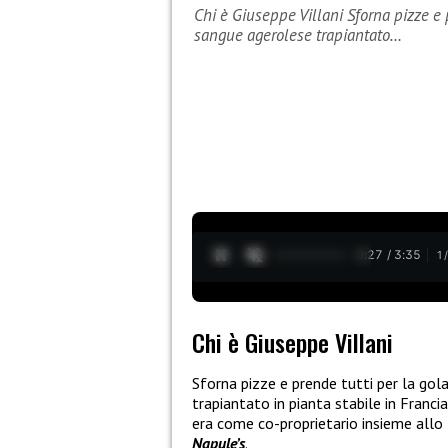
Chi è Giuseppe Villani Sforna pizze e 
sangue agerolese trapiantato…
0:28 / 3:35
1
Chi è Giuseppe Villani
Sforna pizze e prende tutti per la gol
trapiantato in pianta stabile in Franci
era come co-proprietario insieme allo 
Napule’s
.