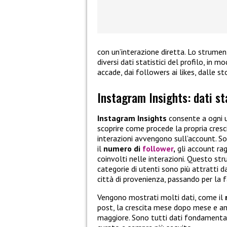
con un’interazione diretta. Lo strume
diversi dati statistici del profilo, in 
accade, dai followers ai likes, dalle sto
Instagram Insights: dati sta
Instagram
Insights
consente a ogni u
scoprire come procede la propria cresc
interazioni avvengono sull’account. 
il
numero di
follower
,
gli account ragg
coinvolti nelle interazioni. Questo str
categorie di utenti sono più attratti d
città di provenienza, passando per la 
Vengono mostrati molti dati, come il
n
post, la crescita mese dopo mese e anch
maggiore. Sono tutti dati fondamentali