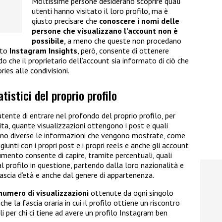
Moltissime persone desiderano scoprire quali
utenti hanno visitato il loro profilo, ma è
giusto precisare che
conoscere i nomi delle
persone che visualizzano l’account non è
possibile
, a meno che queste non procedano
nto
Instagram Insights
, però, consente di ottenere
modo che il proprietario dell’account sia informato di ciò che
ries alle condivisioni.
tistici del proprio profilo
tente di entrare nel profondo del proprio profilo, per
ita, quante visualizzazioni ottengono i post e quali
Sono diverse le informazioni che vengono mostrate, come
iunti con i propri post e i propri reels e anche gli account
umento consente di capire, tramite percentuali, quali
al profilo in questione, partendo dalla loro nazionalità e
fascia d’età e anche dal genere di appartenenza.
umero di visualizzazioni
ottenute da ogni singolo
e la fascia oraria in cui il profilo ottiene un riscontro
 per chi ci tiene ad avere un profilo Instagram ben