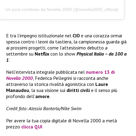
Un post condiviso da Novella 2000 (@novella2000_official)
E tra l’impegno istituzionale nel
CIO
e una corazza ormai
spessa contro i leoni da tastiera, la campionessa guarda già
ai prossimi progetti, come l’attesissimo debutto a
settembre su
Netflix
con lo show
Physical Italia – da 100 a
1
.
Nell’intervista integrale pubblicata nel
numero 13 di
Novella 2000
, Federica Pellegrini si racconta anche
attraverso la storica rivalità agonistica con
Laure
Manaudou
, la sua visione sui
diritti civili
e il senso più
profondo dell’
amore
.
Credit foto: Alessia Banterla/Nike Swim
Per avere la tua copia digitale di Novella 2000 a metà
prezzo
clicca QUI