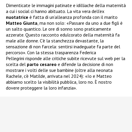
Dimenticate le immagini patinate e idilliache della maternità
a cui i social ci hanno abituato. La vita vera dell’ex
nuotatrice
è fatta di un’alleanza profonda con il marito
Matteo Giunta
, ma non solo: «Passare da uno a due figli è
un salto quantico. Le ore di sonno sono praticamente
azzerate. Questo racconto edulcorato della maternità fa
male alle donne. C’è la stanchezza devastante, la
sensazione di non farcela: sentirsi inadeguate fa parte del
percorso». Con la stessa trasparenza Federica
Pellegrini risponde alle critiche subite ricevute sul web per la
scelta del
parto cesareo
e difende la decisione di non
mostrare i volti delle sue bambine (oltre alla neonata
Rachele, c’è Matilde, arrivata nel 2024): «Io e Matteo
abbiamo scelto la visibilità pubblica, loro no. È nostro
dovere proteggere la loro infanzia».