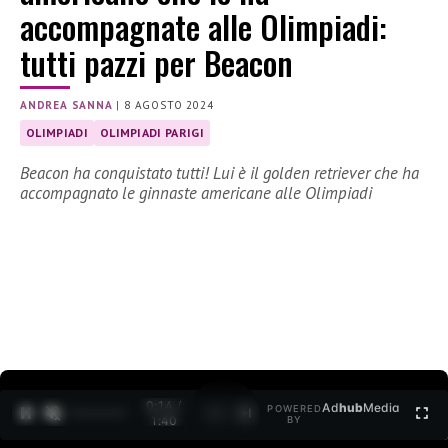
accompagnate alle Olimpiadi:
tutti pazzi per Beacon
ANDREA SANNA
|
8 AGOSTO 2024
OLIMPIADI
OLIMPIADI PARIGI
Beacon ha conquistato tutti! Lui è il golden retriever che ha
accompagnato le ginnaste americane alle Olimpiadi
0:15 /
Ad
hub
Media
POWERED
1
/
2
1:40
BY