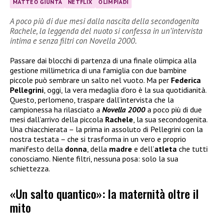
MATTEO GIUNTA
NETFLIX
OLIMPIADI
A poco più di due mesi dalla nascita della secondogenita
Rachele, la leggenda del nuoto si confessa in un’intervista
intima e senza filtri con Novella 2000.
Passare dai blocchi di partenza di una finale olimpica alla
gestione millimetrica di una famiglia con due bambine
piccole può sembrare un salto nel vuoto. Ma per
Federica
Pellegrini
, oggi, la vera medaglia d’oro è la sua quotidianità.
Questo, perlomeno, traspare dall’intervista che la
campionessa ha rilasciato a
Novella 2000
a poco più di due
mesi dall’arrivo della piccola
Rachele
, la sua secondogenita.
Una chiacchierata – la prima in assoluto di Pellegrini con la
nostra testata – che si trasforma in un vero e proprio
manifesto della
donna
, della
madre
e dell’
atleta
che tutti
conosciamo. Niente filtri, nessuna posa: solo la sua
schiettezza.
«Un salto quantico»: la maternità oltre il
mito