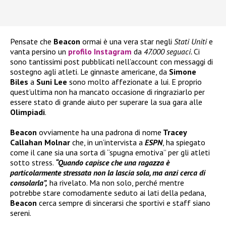
Pensate che
Beacon
ormai è una vera star negli
Stati Uniti
e
vanta persino un
profilo Instagram
da
47.000 seguaci.
Ci
sono tantissimi post pubblicati nell’account con messaggi di
sostegno agli atleti. Le ginnaste americane, da
Simone
Biles
a
Suni Lee
sono molto affezionate a lui. E proprio
quest’ultima non ha mancato occasione di ringraziarlo per
essere stato di grande aiuto per superare la sua gara alle
Olimpiadi
.
Beacon
ovviamente ha una padrona di nome
Tracey
Callahan Molnar
che, in un’intervista a
ESPN
, ha spiegato
come il cane sia una sorta di “spugna emotiva” per gli atleti
sotto stress.
“Quando capisce che una ragazza è
particolarmente stressata non la lascia sola, ma anzi cerca di
consolarla”,
ha rivelato. Ma non solo, perché mentre
potrebbe stare comodamente seduto ai lati della pedana,
Beacon
cerca sempre di sincerarsi che sportivi e staff siano
sereni.