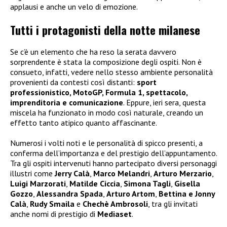
applausi e anche un velo di emozione.
Tutti i protagonisti della notte milanese
Se c’è un elemento che ha reso la serata davvero
sorprendente è stata la composizione degli ospiti. Non è
consueto, infatti, vedere nello stesso ambiente personalità
provenienti da contesti così distanti:
sport
professionistico, MotoGP, Formula 1, spettacolo,
imprenditoria e comunicazione
. Eppure, ieri sera, questa
miscela ha funzionato in modo così naturale, creando un
effetto tanto atipico quanto affascinante.
Numerosi i volti noti e le personalità di spicco presenti, a
conferma dell’importanza e del prestigio dell’appuntamento.
Tra gli ospiti intervenuti hanno partecipato diversi personaggi
illustri come
Jerry Calà
,
Marco Melandri
,
Arturo Merzario
,
Luigi Marzorati
,
Matilde Ciccia
,
Simona Tagli
,
Gisella
Gozzo
,
Alessandra Spada
,
Arturo Artom
,
Bettina e Jonny
Calà
,
Rudy Smaila
e
Chechè Ambrosoli
, tra gli invitati
anche nomi di prestigio di
Mediaset
.