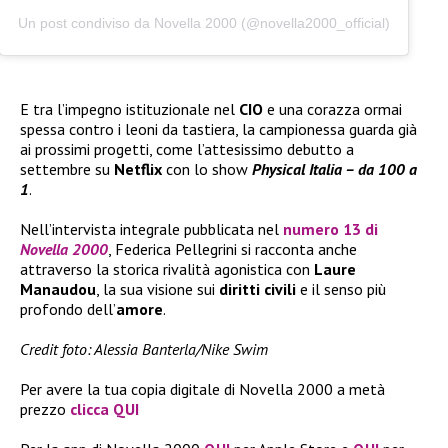
Un post condiviso da Novella 2000 (@novella2000_official)
E tra l’impegno istituzionale nel
CIO
e una corazza ormai
spessa contro i leoni da tastiera, la campionessa guarda già
ai prossimi progetti, come l’attesissimo debutto a
settembre su
Netflix
con lo show
Physical Italia – da 100 a
1
.
Nell’intervista integrale pubblicata nel
numero 13 di
Novella 2000
, Federica Pellegrini si racconta anche
attraverso la storica rivalità agonistica con
Laure
Manaudou
, la sua visione sui
diritti civili
e il senso più
profondo dell’
amore
.
Credit foto: Alessia Banterla/Nike Swim
Per avere la tua copia digitale di Novella 2000 a metà
prezzo
clicca QUI