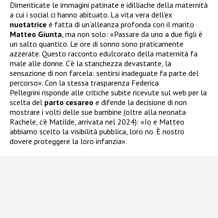
Dimenticate le immagini patinate e idilliache della maternità
a cui i social ci hanno abituato. La vita vera dell’ex
nuotatrice
è fatta di un’alleanza profonda con il marito
Matteo Giunta
, ma non solo: «Passare da uno a due figli è
un salto quantico. Le ore di sonno sono praticamente
azzerate. Questo racconto edulcorato della maternità fa
male alle donne. C’è la stanchezza devastante, la
sensazione di non farcela: sentirsi inadeguate fa parte del
percorso». Con la stessa trasparenza Federica
Pellegrini risponde alle critiche subite ricevute sul web per la
scelta del
parto cesareo
e difende la decisione di non
mostrare i volti delle sue bambine (oltre alla neonata
Rachele, c’è Matilde, arrivata nel 2024): «Io e Matteo
abbiamo scelto la visibilità pubblica, loro no. È nostro
dovere proteggere la loro infanzia».