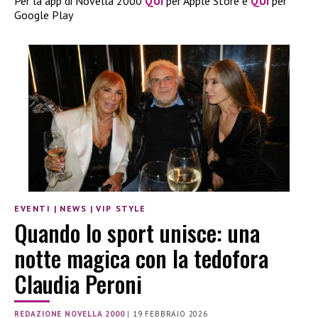
Per la app di Novella 2000
QUI
per Apple Store e
QUI
per
Google Play
EVENTI
|
NEWS
|
VIP STYLE
Quando lo sport unisce: una
notte magica con la tedofora
Claudia Peroni
REDAZIONE NOVELLA 2000
|
19 FEBBRAIO 2026