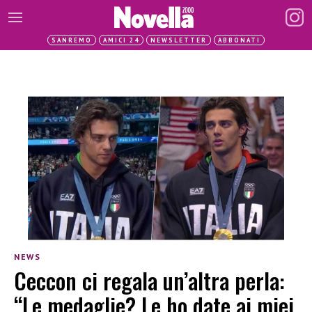
SANREMO
AMICI 24
NEWSLETTER
ABBONATI
NEWS
Ceccon ci regala un’altra perla:
“Le medaglie? Le ho date ai miei