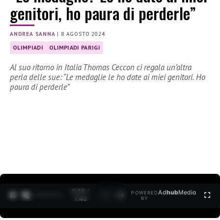
genitori, ho paura di perderle”
ANDREA SANNA
|
8 AGOSTO 2024
OLIMPIADI
OLIMPIADI PARIGI
Al suo ritorno in Italia Thomas Ceccon ci regala un’altra
perla delle sue: “Le medaglie le ho date ai miei genitori. Ho
paura di perderle”
0:30 /
Ad
hub
Media
POWERED
1
/
2
1:40
BY