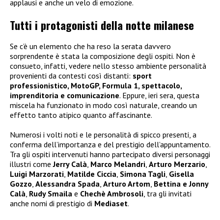
applausi e anche un velo di emozione.
Tutti i protagonisti della notte milanese
Se c’è un elemento che ha reso la serata davvero
sorprendente è stata la composizione degli ospiti. Non è
consueto, infatti, vedere nello stesso ambiente personalità
provenienti da contesti così distanti:
sport
professionistico, MotoGP, Formula 1, spettacolo,
imprenditoria e comunicazione
. Eppure, ieri sera, questa
miscela ha funzionato in modo così naturale, creando un
effetto tanto atipico quanto affascinante.
Numerosi i volti noti e le personalità di spicco presenti, a
conferma dell’importanza e del prestigio dell’appuntamento.
Tra gli ospiti intervenuti hanno partecipato diversi personaggi
illustri come
Jerry Calà
,
Marco Melandri
,
Arturo Merzario
,
Luigi Marzorati
,
Matilde Ciccia
,
Simona Tagli
,
Gisella
Gozzo
,
Alessandra Spada
,
Arturo Artom
,
Bettina e Jonny
Calà
,
Rudy Smaila
e
Chechè Ambrosoli
, tra gli invitati
anche nomi di prestigio di
Mediaset
.