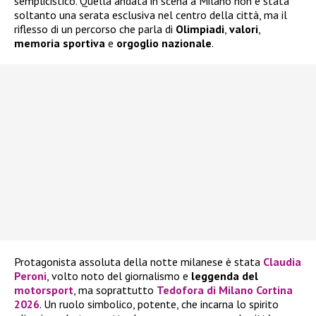
semplicistico. Quella andata in scena a Milano non è stata
soltanto una serata esclusiva nel centro della città, ma il
riflesso di un percorso che parla di
Olimpiadi
,
valori
,
memoria sportiva
e
orgoglio nazionale
.
Protagonista assoluta della notte milanese è stata
Claudia
Peroni
, volto noto del giornalismo e
leggenda del
motorsport
, ma soprattutto
Tedofora di Milano Cortina
2026
. Un ruolo simbolico, potente, che incarna lo spirito