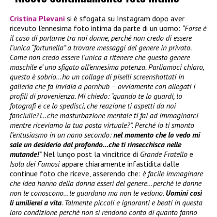
Cristina Plevani
si è sfogata su Instagram dopo aver
ricevuto l’ennesima foto intima da parte di un uomo:
“Forse è
il caso di parlarne tra noi donne, perché non credo di essere
l’unica “fortunella” a trovare messaggi del genere in privato.
Come non credo essere l’unica a ritenere che questo genere
maschile e’ uno sfigato all’ennesima potenza. Parliamoci chiaro,
questo è sobrio…ho un collage di piselli screenshottati in
galleria che fa invidia a pornhub – ovviamente con allegati i
profili di provenienza. Mi chiedo: “quando te lo guardi, lo
fotografi e ce lo spedisci, che reazione ti aspetti da noi
fanciulle?!…che masturbazione mentale ti fai ad immaginarci
mentre riceviamo la tua posta virtuale?”. Perché io ti smonto
l’entusiasmo in un nano secondo:
nel momento che lo vedo mi
sale un desiderio dal profondo…che ti rinsecchisca nelle
mutande!
”
Nel lungo post la vincitrice di
Grande Fratello
e
Isola dei Famosi
appare chiaramente infastidita dalle
continue foto che riceve, asserendo che:
è facile immaginare
che idea hanno della donna esseri del genere…perché le donne
non le conoscono…le guardano ma non le vedono.
Uomini così
li umilierei a vita
. Talmente piccoli e ignoranti e beati in questa
loro condizione perché non si rendono conto di quanto fanno