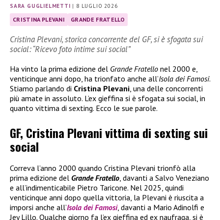
SARA GUGLIELMETTI
|
8 LUGLIO 2026
CRISTINA PLEVANI
GRANDE FRATELLO
Cristina Plevani, storica concorrente del GF, si è sfogata sui
social: “Ricevo foto intime sui social”
Ha vinto la prima edizione del
Grande Fratello
nel 2000 e,
venticinque anni dopo, ha trionfato anche all’
Isola dei Famosi
.
Stiamo parlando di
Cristina Plevani
, una delle concorrenti
più amate in assoluto. L’ex gieffina si è sfogata sui social, in
quanto vittima di sexting. Ecco le sue parole.
GF, Cristina Plevani vittima di sexting sui
social
Correva l’anno 2000 quando Cristina Plevani trionfò alla
prima edizione del
Grande Fratello
, davanti a Salvo Veneziano
e all’indimenticabile Pietro Taricone. Nel 2025, quindi
venticinque anni dopo quella vittoria, la Plevani è riuscita a
imporsi anche all’
Isola dei Famosi
, davanti a Mario Adinolfi e
Jey Lillo. Qualche giorno fa l’ex gieffina ed ex naufraga, si è