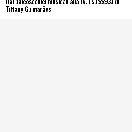
Dai palcoscenici musicali alla tv: i successi di
Tiffany Guimarães