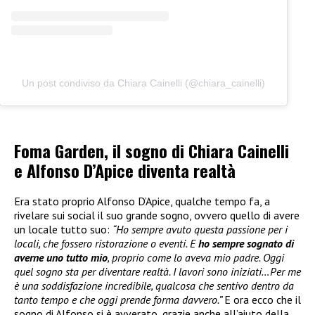
Un post condiviso da Chiara Cainelli (@chiara_cainelli)
Foma Garden, il sogno di Chiara Cainelli
e Alfonso D’Apice diventa realtà
Era stato proprio Alfonso D’Apice, qualche tempo fa, a
rivelare sui social il suo grande sogno, ovvero quello di avere
un locale tutto suo:
“Ho sempre avuto questa passione per i
locali, che fossero ristorazione o eventi. E
ho sempre sognato di
averne uno tutto mio
, proprio come lo aveva mio padre. Oggi
quel sogno sta per diventare realtà. I lavori sono iniziati…Per me
è una soddisfazione incredibile, qualcosa che sentivo dentro da
tanto tempo e che oggi prende forma davvero.”
E ora ecco che il
sogno di Alfonso si è avverato, grazie anche all’aiuto della