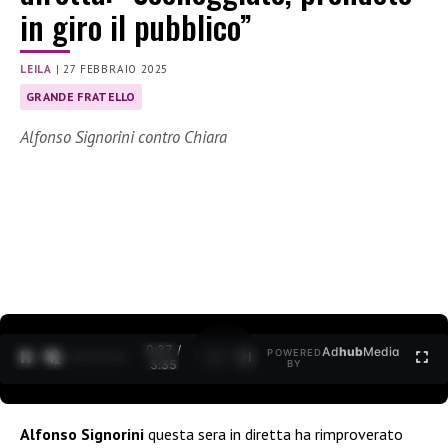
in giro il pubblico”
LEILA
|
27 FEBBRAIO 2025
GRANDE FRATELLO
Alfonso Signorini contro Chiara
0:28 /
Ad
hub
Media
POWERED
1
/
2
3:35
BY
Alfonso Signorini
questa sera in diretta ha rimproverato