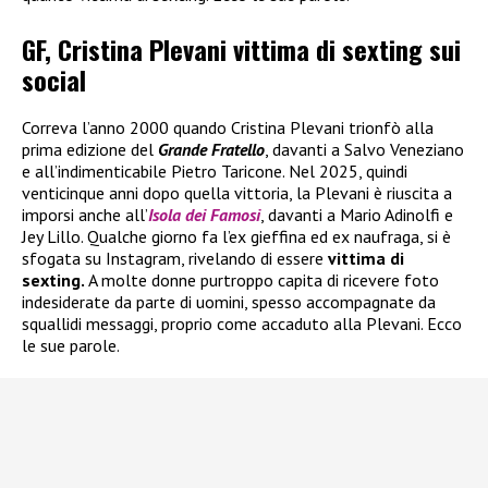
GF, Cristina Plevani vittima di sexting sui
social
Correva l’anno 2000 quando Cristina Plevani trionfò alla
prima edizione del
Grande Fratello
, davanti a Salvo Veneziano
e all’indimenticabile Pietro Taricone. Nel 2025, quindi
venticinque anni dopo quella vittoria, la Plevani è riuscita a
imporsi anche all’
Isola dei Famosi
, davanti a Mario Adinolfi e
Jey Lillo. Qualche giorno fa l’ex gieffina ed ex naufraga, si è
sfogata su Instagram, rivelando di essere
vittima di
sexting.
A molte donne purtroppo capita di ricevere foto
indesiderate da parte di uomini, spesso accompagnate da
squallidi messaggi, proprio come accaduto alla Plevani. Ecco
le sue parole.