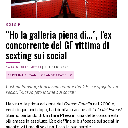
GOSSIP
“Ho la galleria piena di…”, l’ex
concorrente del GF vittima di
sexting sui social
SARA GUGLIELMETTI
|
8 LUGLIO 2026
CRISTINA PLEVANI
GRANDE FRATELLO
Cristina Plevani, storica concorrente del GF, si è sfogata sui
social: “Ricevo foto intime sui social”
Ha vinto la prima edizione del
Grande Fratello
nel 2000 e,
venticinque anni dopo, ha trionfato anche all’
Isola dei Famosi
.
Stiamo parlando di
Cristina Plevani
, una delle concorrenti
più amate in assoluto. L’ex gieffina si è sfogata sui social, in
quanto vittima di sexting. Ecco le sue parole.