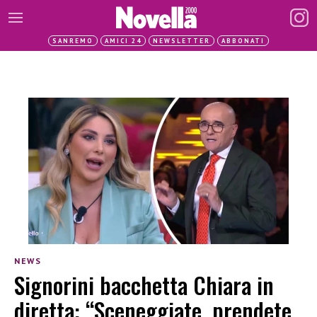
SANREMO
AMICI 24
NEWSLETTER
ABBONATI
NEWS
Signorini bacchetta Chiara in
diretta: “Sceneggiate, prendete