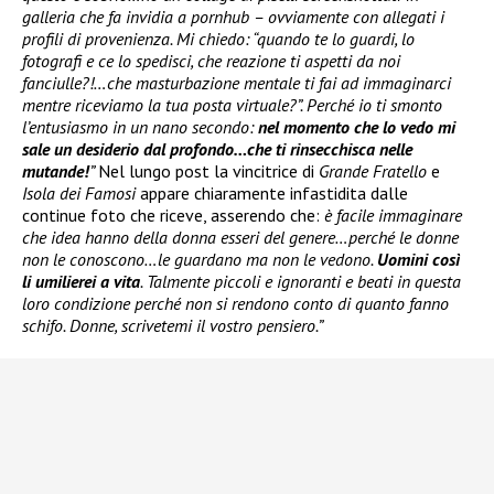
galleria che fa invidia a pornhub – ovviamente con allegati i
profili di provenienza. Mi chiedo: “quando te lo guardi, lo
fotografi e ce lo spedisci, che reazione ti aspetti da noi
fanciulle?!…che masturbazione mentale ti fai ad immaginarci
mentre riceviamo la tua posta virtuale?”. Perché io ti smonto
l’entusiasmo in un nano secondo:
nel momento che lo vedo mi
sale un desiderio dal profondo…che ti rinsecchisca nelle
mutande!
”
Nel lungo post la vincitrice di
Grande Fratello
e
Isola dei Famosi
appare chiaramente infastidita dalle
continue foto che riceve, asserendo che:
è facile immaginare
che idea hanno della donna esseri del genere…perché le donne
non le conoscono…le guardano ma non le vedono.
Uomini così
li umilierei a vita
. Talmente piccoli e ignoranti e beati in questa
loro condizione perché non si rendono conto di quanto fanno
schifo. Donne, scrivetemi il vostro pensiero.”