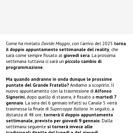
Come ha rivelato
Davide Maggio
, con l’arrivo del 2025
torna
il doppio appuntamento settimanale del reality
, che
sarà come sempre fissato al
giovedì sera
. La prossima
settimana tuttavia ci sarà un
piccolo cambio di
programmazione
.
Ma quando andranno in onda dunque le prossime
puntate del Grande Fratello?
Andiamo a scoprirlo. Il
nuovo appuntamento con la trasmissione di
Alfonso
Signorini
, dopo quello di stasera, è fissato a
martedì 7
gennaio
. La sera del 6 gennaio infatti su Canale 5 verrà
trasmessa la finale di
Supercoppa Italiana
. In seguito, a
distanza di 48 ore,
tornerà il doppio appuntamento
settimanale, previsto per giovedì 9 gennaio
. Dalla
settimana seguente
si tornerà invece alle
tradizionali dirette del lunedì e del giovedì
.