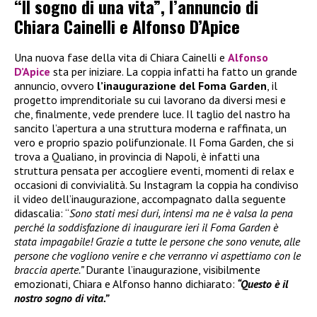
“Il sogno di una vita”, l’annuncio di
Chiara Cainelli e Alfonso D’Apice
Una nuova fase della vita di Chiara Cainelli e
Alfonso
D’Apice
sta per iniziare. La coppia infatti ha fatto un grande
annuncio, ovvero
l’inaugurazione del Foma Garden
, il
progetto imprenditoriale su cui lavorano da diversi mesi e
che, finalmente, vede prendere luce. Il taglio del nastro ha
sancito l’apertura a una struttura moderna e raffinata, un
vero e proprio spazio polifunzionale. Il Foma Garden, che si
trova a Qualiano, in provincia di Napoli, è infatti una
struttura pensata per accogliere eventi, momenti di relax e
occasioni di convivialità. Su Instagram la coppia ha condiviso
il video dell’inaugurazione, accompagnato dalla seguente
didascalia: “
Sono stati mesi duri, intensi ma ne è valsa la pena
perché la soddisfazione di inaugurare ieri il Foma Garden è
stata impagabile! Grazie a tutte le persone che sono venute, alle
persone che vogliono venire e che verranno vi aspettiamo con le
braccia aperte.”
Durante l’inaugurazione, visibilmente
emozionati, Chiara e Alfonso hanno dichiarato:
“Questo è il
nostro sogno di vita.”