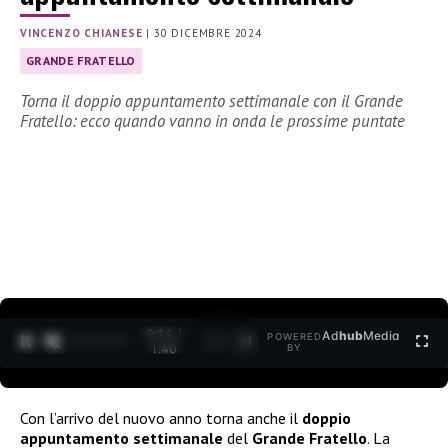
VINCENZO CHIANESE
|
30 DICEMBRE 2024
GRANDE FRATELLO
Torna il doppio appuntamento settimanale con il Grande
Fratello: ecco quando vanno in onda le prossime puntate
0:15 /
Ad
hub
Media
POWERED
1
/
2
1:40
BY
Con l’arrivo del nuovo anno torna anche il
doppio
appuntamento settimanale
del
Grande Fratello
. La