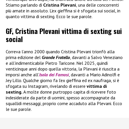
Stiamo parlando di
Cristina Plevani
, una delle concorrenti
più amate in assoluto. L’ex gieffina si è sfogata sui social, in
quanto vittima di sexting. Ecco le sue parole.
GF, Cristina Plevani vittima di sexting sui
social
Correva l’anno 2000 quando Cristina Plevani trionfò alla
prima edizione del
Grande Fratello
, davanti a Salvo Veneziano
e all’indimenticabile Pietro Taricone. Nel 2025, quindi
venticinque anni dopo quella vittoria, la Plevani è riuscita a
imporsi anche all’
Isola dei Famosi
, davanti a Mario Adinolfi e
Jey Lillo. Qualche giorno fa l’ex gieffina ed ex naufraga, si è
sfogata su Instagram, rivelando di essere
vittima di
sexting.
A molte donne purtroppo capita di ricevere foto
indesiderate da parte di uomini, spesso accompagnate da
squallidi messaggi, proprio come accaduto alla Plevani. Ecco
le sue parole.