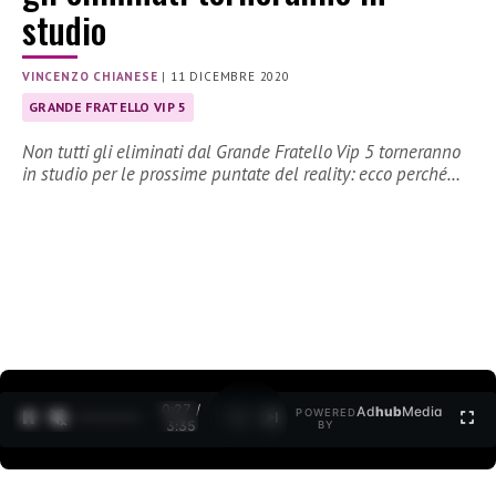
studio
VINCENZO CHIANESE
|
11 DICEMBRE 2020
GRANDE FRATELLO VIP 5
Non tutti gli eliminati dal Grande Fratello Vip 5 torneranno
in studio per le prossime puntate del reality: ecco perché…
0:27 /
Ad
hub
Media
POWERED
1
/
2
3:35
BY