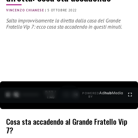
VINCENZO CHIANESE
|
5 OTTOBRE 2022
Salta improvvisamente la diretta dalla casa del Grande
Fratello Vip 7: ecco cosa sta accadendo in questi minuti.
0:12 /
Ad
hub
Media
POWERED
1
/
2
1:40
BY
Cosa sta accadendo al Grande Fratello Vip
7?