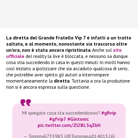
La diretta del Grande Fratello Vip 7 è infatti a un tratto
saltata, e al momento, nonostante sia trascorsa oltre
un’ora, non è stata ancora ripristinata
. Anche sul
sito
ufficiale
del reality la live è bloccata, e nessuno sa dunque
cosa stia succedendo in casa in questi minuti. In molti hanno
così iniziato a ipotizzare che sia accaduto qualcosa di serio,
che potrebbe aver spinto gli autori a interrompere
momentaneamente la
diretta
. Tuttavia a ora la produzione
non si è ancora espressa sulla questione.
Mi spiegate cosa sta succedendoooo?
#gfivip
#gfvip7
#Gintonic
pic.twitter.com/ZI2BL5qZkH
— Tommy6733983 (@Tommaso01401526)