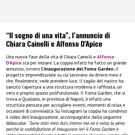
“Il sogno di una vita”, l’annuncio di
Chiara Cainelli e Alfonso D’Apice
Una nuova fase della vita di Chiara Cainelli e
Alfonso
D’Apice
sta per iniziare. La coppia infatti ha fatto un grande
annuncio, ovvero
l’inaugurazione del Foma Garden
, il
progetto imprenditoriale su cui lavorano da diversi mesi e
che, finalmente, vede prendere luce. Il taglio del nastro ha
sancito l’apertura a una struttura moderna e raffinata, un
vero e proprio spazio polifunzionale. Il Foma Garden, che si
trova a Qualiano, in provincia di Napoli, è infatti una
struttura pensata per accogliere eventi, momenti di relax e
occasioni di convivialità. Su Instagram la coppia ha condiviso
il video dell’inaugurazione, accompagnato dalla seguente
didascalia: “
Sono stati mesi duri, intensi ma ne è valsa la pena
perché la soddisfazione di inaugurare ieri il Foma Garden è
stata impagabile! Grazie a tutte le persone che sono venute, alle