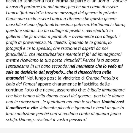
ricevuto l’ennesima foto intima da parte di un uomo:
“Forse è
il caso di parlarne tra noi donne, perché non credo di essere
l’unica “fortunella” a trovare messaggi del genere in privato.
Come non credo essere l’unica a ritenere che questo genere
maschile e’ uno sfigato all’ennesima potenza. Parliamoci chiaro,
questo è sobrio…ho un collage di piselli screenshottati in
galleria che fa invidia a pornhub – ovviamente con allegati i
profili di provenienza. Mi chiedo: “quando te lo guardi, lo
fotografi e ce lo spedisci, che reazione ti aspetti da noi
fanciulle?!…che masturbazione mentale ti fai ad immaginarci
mentre riceviamo la tua posta virtuale?”. Perché io ti smonto
l’entusiasmo in un nano secondo:
nel momento che lo vedo mi
sale un desiderio dal profondo…che ti rinsecchisca nelle
mutande!
”
Nel lungo post la vincitrice di
Grande Fratello
e
Isola dei Famosi
appare chiaramente infastidita dalle
continue foto che riceve, asserendo che:
è facile immaginare
che idea hanno della donna esseri del genere…perché le donne
non le conoscono…le guardano ma non le vedono.
Uomini così
li umilierei a vita
. Talmente piccoli e ignoranti e beati in questa
loro condizione perché non si rendono conto di quanto fanno
schifo. Donne, scrivetemi il vostro pensiero.”