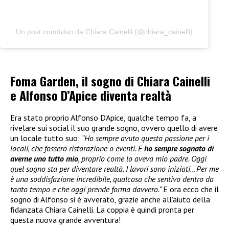
Un post condiviso da Chiara Cainelli (@chiara_cainelli)
Foma Garden, il sogno di Chiara Cainelli
e Alfonso D’Apice diventa realtà
Era stato proprio Alfonso D’Apice, qualche tempo fa, a
rivelare sui social il suo grande sogno, ovvero quello di avere
un locale tutto suo:
“Ho sempre avuto questa passione per i
locali, che fossero ristorazione o eventi. E
ho sempre sognato di
averne uno tutto mio
, proprio come lo aveva mio padre. Oggi
quel sogno sta per diventare realtà. I lavori sono iniziati…Per me
è una soddisfazione incredibile, qualcosa che sentivo dentro da
tanto tempo e che oggi prende forma davvero.”
E ora ecco che il
sogno di Alfonso si è avverato, grazie anche all’aiuto della
fidanzata Chiara Cainelli. La coppia è quindi pronta per
questa nuova grande avventura!