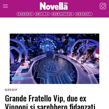
SANREMO
AMICI 24
NEWSLETTER
ABBONATI
GOSSIP
Grande Fratello Vip, due ex
Vipponi si sarebbero fidanzati