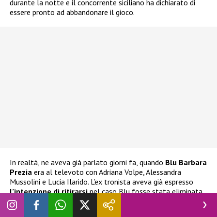
durante la notte e il concorrente siciliano ha dichiarato di
essere pronto ad abbandonare il gioco.
In realtà, ne aveva già parlato giorni fa, quando
Blu Barbara
Prezia
era al televoto con Adriana Volpe, Alessandra
Mussolini e Lucia Ilarido. L’ex tronista aveva già espresso
l’intenzione di ritirarsi
nel caso Blu fosse stata eliminata.
Ha espresso la stessa decisione anche alla stessa Prezia, che
ha cercato di dissuaderlo e di impedirgli di compiere scelte