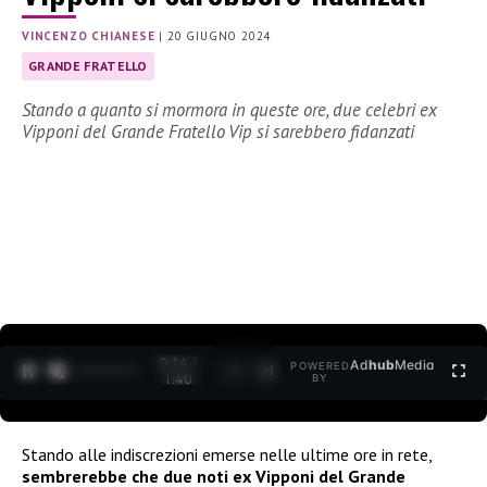
VINCENZO CHIANESE
|
20 GIUGNO 2024
GRANDE FRATELLO
Stando a quanto si mormora in queste ore, due celebri ex
Vipponi del Grande Fratello Vip si sarebbero fidanzati
0:15 /
Ad
hub
Media
POWERED
1
/
2
1:40
BY
Stando alle indiscrezioni emerse nelle ultime ore in rete,
sembrerebbe che due noti ex Vipponi del Grande