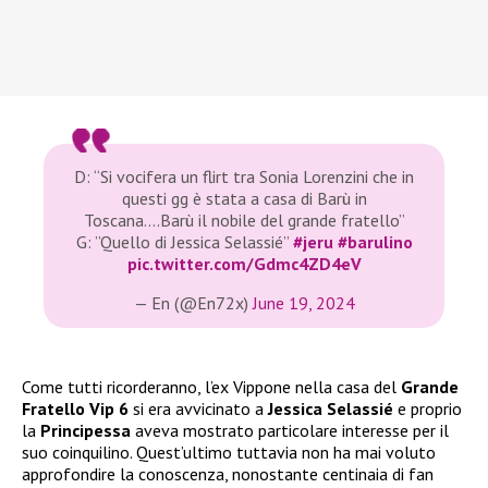
D: “Si vocifera un flirt tra Sonia Lorenzini che in
questi gg è stata a casa di Barù in
Toscana….Barù il nobile del grande fratello”
G: ”Quello di Jessica Selassié”
#jeru
#barulino
pic.twitter.com/Gdmc4ZD4eV
— En (@En72x)
June 19, 2024
Come tutti ricorderanno, l’ex Vippone nella casa del
Grande
Fratello Vip 6
si era avvicinato a
Jessica Selassié
e proprio
la
Principessa
aveva mostrato particolare interesse per il
suo coinquilino. Quest’ultimo tuttavia non ha mai voluto
approfondire la conoscenza, nonostante centinaia di fan