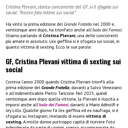
Cristina Plevani, storica concorrente del GF, si è sfogata sui
social: “Ricevo foto intime sui social”
Ha vinto la prima edizione del
Grande Fratello
nel 2000 e,
venticinque anni dopo, ha trionfato anche all’
Isola dei Famosi
.
Stiamo parlando di
Cristina Plevani
, una delle concorrenti
più amate in assoluto. L’ex gieffina si è sfogata sui social, in
quanto vittima di sexting. Ecco le sue parole.
GF, Cristina Plevani vittima di sexting sui
social
Correva l’anno 2000 quando Cristina Plevani trionfò alla
prima edizione del
Grande Fratello
, davanti a Salvo Veneziano
e all’indimenticabile Pietro Taricone. Nel 2025, quindi
venticinque anni dopo quella vittoria, la Plevani è riuscita a
imporsi anche all’
Isola dei Famosi
, davanti a Mario Adinolfi e
Jey Lillo. Qualche giorno fa l’ex gieffina ed ex naufraga, si è
sfogata su Instagram, rivelando di essere
vittima di
sexting.
A molte donne purtroppo capita di ricevere foto
indesiderate da parte di uomini, spesso accompagnate da