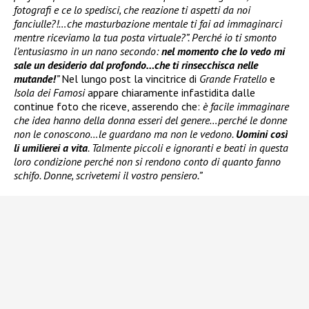
fotografi e ce lo spedisci, che reazione ti aspetti da noi
fanciulle?!…che masturbazione mentale ti fai ad immaginarci
mentre riceviamo la tua posta virtuale?”. Perché io ti smonto
l’entusiasmo in un nano secondo:
nel momento che lo vedo mi
sale un desiderio dal profondo…che ti rinsecchisca nelle
mutande!
”
Nel lungo post la vincitrice di
Grande Fratello
e
Isola dei Famosi
appare chiaramente infastidita dalle
continue foto che riceve, asserendo che:
è facile immaginare
che idea hanno della donna esseri del genere…perché le donne
non le conoscono…le guardano ma non le vedono.
Uomini così
li umilierei a vita
. Talmente piccoli e ignoranti e beati in questa
loro condizione perché non si rendono conto di quanto fanno
schifo. Donne, scrivetemi il vostro pensiero.”