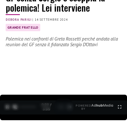
polemica! Lei interviene
DEBORA PARIGI
|
14 SETTEMBRE 2024
GRANDE FRATELLO
Polemica nei confronti di Greta Rossetti perché andata alla
reunion del GF senza il fidanzato Sergio D’Ottavi
0:30 /
Ad
hub
Media
POWERED
1
/
2
3:35
BY