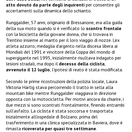
atto dovuto da parte degli inquirenti
per consentire gli
accertamenti sulla dinamica dello schianto.
Runggaldier, 57 anni, originario di Bressanone, era alla guida
della sua moto quando si è verificato lo
scontro frontale
con la bicicletta della giovane donna, che si trovava in
Trentino insieme al marito per il loro viaggio di nozze. L’ex
atleta azzurro, medaglia d’argento nella discesa libera ai
Mondiali del 1991 e vincitore della Coppa del mondo di
supergigante nel 1995, inizialmente risultava indagato per
lesioni stradali, ma dopo il
decesso della ciclista
,
avvenuto il 12 luglio
, l’ipotesi di reato è stata modificata.
Secondo le prime ricostruzioni della polizia locale, Laura
Viktoria Härtig stava percorrendo il tratto in sella alla
mountain bike mentre Runggaldier viaggiava in direzione
opposta con la motocicletta. Per motivi ancora da chiarire, i
due mezzi si sono scontrati frontalmente, finendo entrambi
sull’asfalto. La ciclista è stata soccorsa e trasportata
inizialmente all’ospedale di Bolzano, prima del
trasferimento in una clinica specializzata in Baviera, dove è
rimasta
ricoverata per quasi tre settimane
.