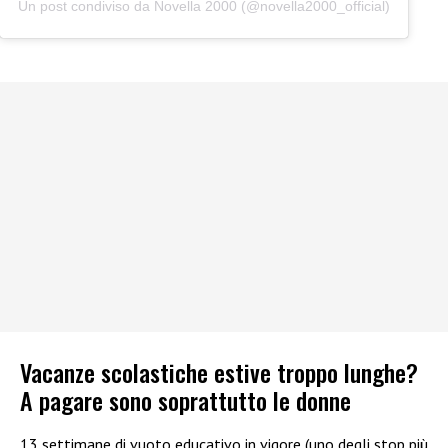
Un post condiviso da Novella 2000 (@novella2000_official)
Vacanze scolastiche estive troppo lunghe?
A pagare sono soprattutto le donne
13 settimane di vuoto educativo in vigore (uno degli stop più