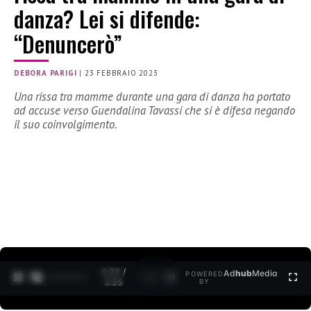
danza? Lei si difende:
“Denuncerò”
DEBORA PARIGI
|
23 FEBBRAIO 2023
Una rissa tra mamme durante una gara di danza ha portato
ad accuse verso Guendalina Tavassi che si è difesa negando
il suo coinvolgimento.
0:30 /
Ad
hub
Media
POWERED
1
/
2
3:35
BY