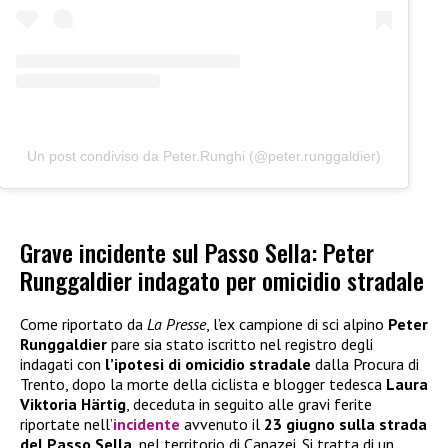
Un post condiviso da Peter.Runghi (@peter.runggaldier)
Grave incidente sul Passo Sella: Peter
Runggaldier indagato per omicidio stradale
Come riportato da
La Presse
, l’ex campione di sci alpino
Peter
Runggaldier
pare sia stato iscritto nel registro degli
indagati con
l’ipotesi di omicidio stradale
dalla Procura di
Trento, dopo la morte della ciclista e blogger tedesca
Laura
Viktoria Härtig
, deceduta in seguito alle gravi ferite
riportate nell’
incidente
avvenuto il
23 giugno sulla strada
del Passo Sella
, nel territorio di Canazei. Si tratta di un