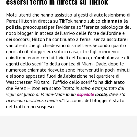
essersi ferito in diretta su TikTok
Molti utenti che hanno assistito ai gesti di autolesionismo di
Perez Hilton in diretta su TikTok hanno subito
chiamato la
polizia
, preoccupati per l’evidente sofferenza psicologica del
noto blogger. In attesa dell’arrivo delle forze dell’ordine e
dei soccorsi, Hilton ha continuato a ferirsi, senza ascoltare i
vari utenti che gli chiedevano di smettere. Secondo quanto
riportato il blogger era solo in casa, i tre figli minorenni
quindi non erano con lui. I vigili del fuoco, un’ambulanza e gli
agenti dello sceriffo della contea di Miami-Dade, dopo le
numerose chiamate ricevute sono intervenuti in pochi minuti
e si sono appostati fuori dall’abitazione nel quartiere di
Westchester. Più tardi, l’ufficio dello sceriffo ha dichiarato
che Perez Hilton era stato
“tratto in salvo e trasportato dai
vigili del fuoco di Miami-Dade
in un
ospedale
locale,
dove sta
ricevendo assistenza medica.”
L’account del blogger è stato
nel frattempo sospeso.