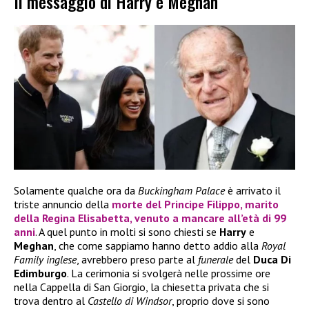
Il messaggio di Harry e Meghan
Solamente qualche ora da
Buckingham Palace
è arrivato il
triste annuncio della
morte
del
Principe Filippo
, marito
della
Regina Elisabetta
, venuto a mancare all’età di 99
anni
. A quel punto in molti si sono chiesti se
Harry
e
Meghan
, che come sappiamo hanno detto addio alla
Royal
Family inglese
, avrebbero preso parte al
funerale
del
Duca Di
Edimburgo
. La cerimonia si svolgerà nelle prossime ore
nella Cappella di San Giorgio, la chiesetta privata che si
trova dentro al
Castello di Windsor
, proprio dove si sono