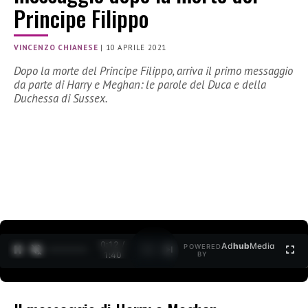
Principe Filippo
VINCENZO CHIANESE
|
10 APRILE 2021
Dopo la morte del Principe Filippo, arriva il primo messaggio
da parte di Harry e Meghan: le parole del Duca e della
Duchessa di Sussex.
0:13 /
Ad
hub
Media
POWERED
1
/
2
1:40
BY