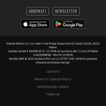
ABBONATI
NEWSLETTER
Visibilia Editrice S.r.l.
con sede in Via Privata Giovannino De Grassi 12/12A, 20123
Milano.
Capitale sociale € 100.000,00 I.V. - C.F./P.IVA ed iscrizione alla C.C.I.A.A. di Milano
N.10269990965 - REA MI-2519578.
Novella 2000 © 2026. Iscritta al ROC con il n.37767. Tutti i diritti di proprietà
letteraria ed artistica riservati.
CONTATTI
PRIVACY E COOKIES POLICY
IMPOSTAZIONI COOKIE
TORNA SU