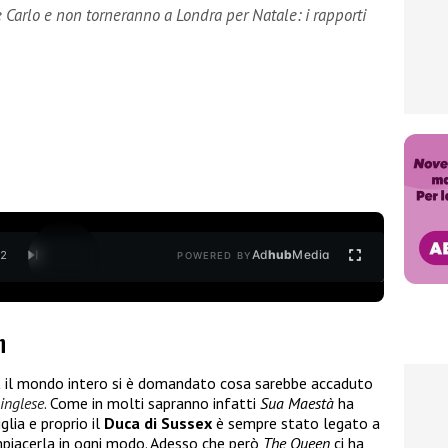
e Carlo e non torneranno a Londra per Natale: i rapporti
Ad
hub
Media
/
2
POWERED BY
n
a
il mondo intero si è domandato cosa sarebbe accaduto
inglese
. Come in molti sapranno infatti
Sua Maestà
ha
lia e proprio il
Duca di Sussex
è sempre stato legato a
mpiacerla in ogni modo. Adesso che però
The Queen
ci ha