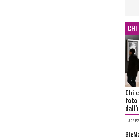
CHI
Chi 
foto
dall
LUCREZ
BigMa