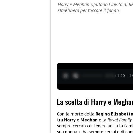
Harry e Meghan rifiutano l’invito di R
starebbero per toccare il fondo.
0:13 / 1:40
1
La scelta di Harry e Megha
Con la morte della
Regina Elisabett
tra
Harry
e
Meghan
e la
Royal Family 
sempre cercato di tenere unita la famig
sua nonna, e ha sempre cercato di co