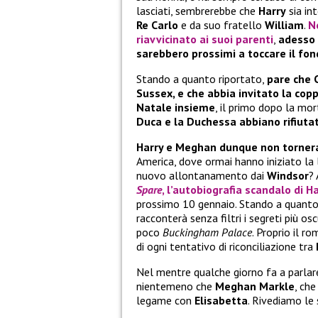
lasciati, sembrerebbe che
Harry
sia in
Re Carlo
e da suo fratello
William
.
N
riavvicinato ai suoi parenti
,
adesso 
sarebbero prossimi a toccare il fo
Stando a quanto riportato,
pare che 
Sussex, e che abbia invitato la coppi
Natale insieme
, il primo dopo la mor
Duca e la Duchessa abbiano rifiutat
Harry e Meghan dunque non torner
America, dove ormai hanno iniziato la 
nuovo allontanamento dai
Windsor
?
Spare
, l’autobiografia scandalo di
Ha
prossimo 10 gennaio. Stando a quanto 
racconterà senza filtri i segreti più os
poco
Buckingham Palace
. Proprio il r
di ogni tentativo di riconciliazione tra
Nel mentre qualche giorno fa a parlar
nientemeno che
Meghan Markle
, che
legame con
Elisabetta
. Rivediamo le 