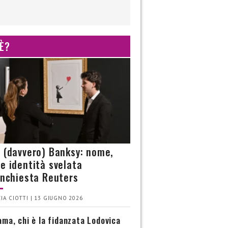
 È?
è (davvero) Banksy: nome,
 e identità svelata
’inchiesta Reuters
IA CIOTTI | 13 GIUGNO 2026
ma, chi è la fidanzata Lodovica