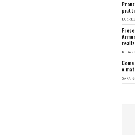
Pranz
piatt
LUCREZ
Fresel
Armon
reali
REDAZI
Come 
e mat
SARA G