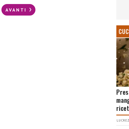
AVANTI
CUC
Pres
mang
rice
LUCREZ