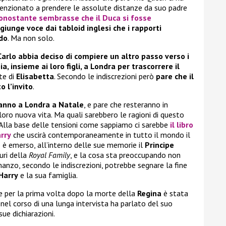
tenzionato a prendere le assolute distanze da suo padre
onostante sembrasse che il
Duca
si fosse
giunge voce dai tabloid inglesi che i rapporti
ndo
. Ma non solo.
Carlo abbia deciso di compiere un altro passo verso i
a, insieme ai loro figli, a Londra per trascorrere il
te di
Elisabetta
. Secondo le indiscrezioni però
pare che il
o l’invito
.
anno a Londra a Natale
, e pare che resteranno in
loro nuova vita. Ma quali sarebbero le ragioni di questo
 Alla base delle tensioni come sappiamo ci sarebbe
il libro
rry
che uscirà contemporaneamente in tutto il mondo il
è emerso, all’interno delle sue memorie il
Principe
curi della
Royal Family
, e la cosa sta preoccupando non
omanzo, secondo le indiscrezioni, potrebbe segnare la fine
Harry
e la sua famiglia.
e per la prima volta dopo la morte della
Regina
è stata
 nel corso di una lunga intervista ha parlato del suo
sue dichiarazioni.