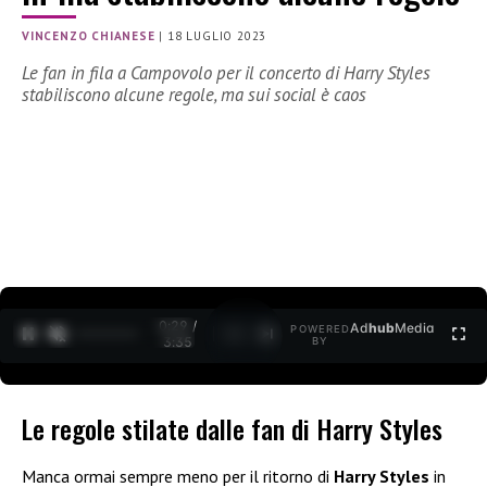
VINCENZO CHIANESE
|
18 LUGLIO 2023
Le fan in fila a Campovolo per il concerto di Harry Styles
stabiliscono alcune regole, ma sui social è caos
0:30 /
Ad
hub
Media
POWERED
1
/
2
3:35
BY
Le regole stilate dalle fan di Harry Styles
Manca ormai sempre meno per il ritorno di
Harry Styles
in