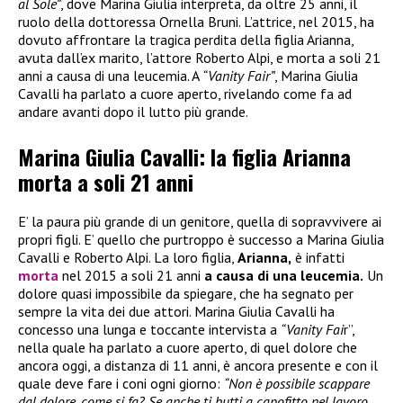
al Sole”
, dove Marina Giulia interpreta, da oltre 25 anni, il
ruolo della dottoressa Ornella Bruni. L’attrice, nel 2015, ha
dovuto affrontare la tragica perdita della figlia Arianna,
avuta dall’ex marito, l’attore Roberto Alpi, e morta a soli 21
anni a causa di una leucemia. A
“Vanity Fair”
, Marina Giulia
Cavalli ha parlato a cuore aperto, rivelando come fa ad
andare avanti dopo il lutto più grande.
Marina Giulia Cavalli: la figlia Arianna
morta a soli 21 anni
E’ la paura più grande di un genitore, quella di sopravvivere ai
propri figli. E’ quello che purtroppo è successo a Marina Giulia
Cavalli e Roberto Alpi. La loro figlia,
Arianna,
è infatti
morta
nel 2015 a soli 21 anni
a causa di una leucemia.
Un
dolore quasi impossibile da spiegare, che ha segnato per
sempre la vita dei due attori. Marina Giulia Cavalli ha
concesso una lunga e toccante intervista a
“Vanity Fai
r”,
nella quale ha parlato a cuore aperto, di quel dolore che
ancora oggi, a distanza di 11 anni, è ancora presente e con il
quale deve fare i coni ogni giorno:
“Non è possibile scappare
dal dolore, come si fa? Se anche ti butti a capofitto nel lavoro,