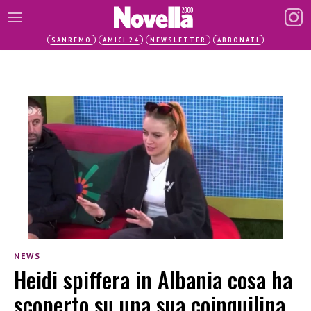
SANREMO
AMICI 24
NEWSLETTER
ABBONATI
NEWS
Heidi spiffera in Albania cosa ha
scoperto su una sua coinquilina