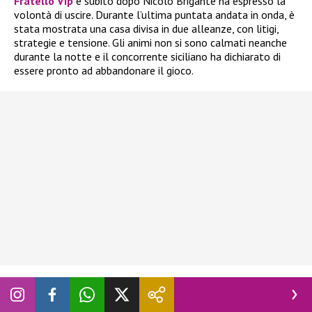
Fratello Vip
e subito dopo Nicolò Brigante ha espresso la
volontà di uscire. Durante l’ultima puntata andata in onda, è
stata mostrata una casa divisa in due alleanze, con litigi,
strategie e tensione. Gli animi non si sono calmati neanche
durante la notte e il concorrente siciliano ha dichiarato di
essere pronto ad abbandonare il gioco.
In realtà, ne aveva già parlato giorni fa, quando
Blu Barbara
Prezia
era al televoto con Adriana Volpe, Alessandra