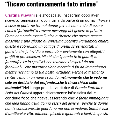
“Ricevo continuamente foto intime”
Cristina Plevani
si è sfogata su Instagram dopo aver
ricevuto l’ennesima foto intima da parte di un uomo:
“Forse è
il caso di parlarne tra noi donne, perché non credo di essere
l’unica “fortunella” a trovare messaggi del genere in privato.
Come non credo essere l’unica a ritenere che questo genere
maschile e’ uno sfigato all’ennesima potenza. Parliamoci chiaro,
questo è sobrio…ho un collage di piselli screenshottati in
galleria che fa invidia a pornhub – ovviamente con allegati i
profili di provenienza. Mi chiedo: “quando te lo guardi, lo
fotografi e ce lo spedisci, che reazione ti aspetti da noi
fanciulle?!…che masturbazione mentale ti fai ad immaginarci
mentre riceviamo la tua posta virtuale?”. Perché io ti smonto
l’entusiasmo in un nano secondo:
nel momento che lo vedo mi
sale un desiderio dal profondo…che ti rinsecchisca nelle
mutande!
”
Nel lungo post la vincitrice di
Grande Fratello
e
Isola dei Famosi
appare chiaramente infastidita dalle
continue foto che riceve, asserendo che:
è facile immaginare
che idea hanno della donna esseri del genere…perché le donne
non le conoscono…le guardano ma non le vedono.
Uomini così
li umilierei a vita
. Talmente piccoli e ignoranti e beati in questa