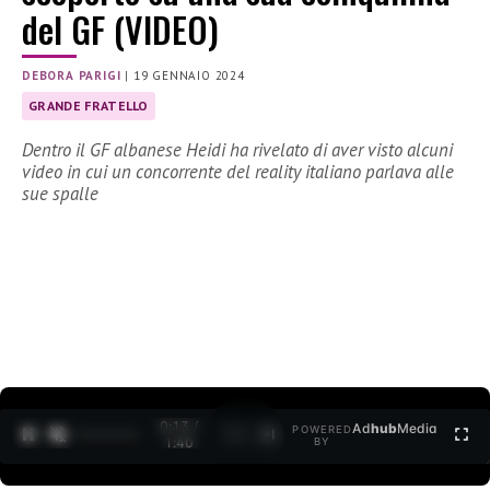
del GF (VIDEO)
DEBORA PARIGI
|
19 GENNAIO 2024
GRANDE FRATELLO
Dentro il GF albanese Heidi ha rivelato di aver visto alcuni
video in cui un concorrente del reality italiano parlava alle
sue spalle
0:14 /
Ad
hub
Media
POWERED
1
/
2
1:40
BY