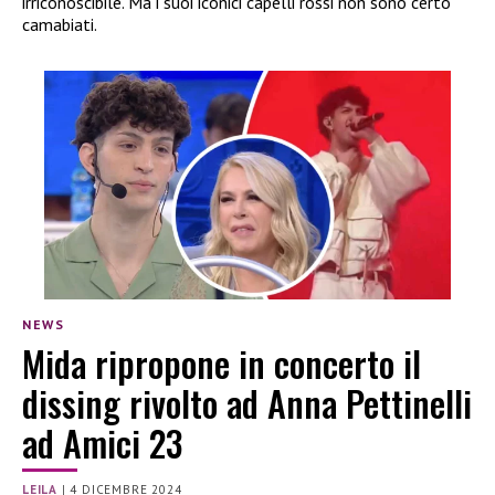
irriconoscibile. Ma i suoi iconici capelli rossi non sono certo
camabiati.
NEWS
Mida ripropone in concerto il
dissing rivolto ad Anna Pettinelli
ad Amici 23
LEILA
|
4 DICEMBRE 2024