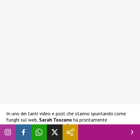
In uno dei tanti video e post che stanno spuntando come
funghi sul web,
Sarah Toscano
ha prontamente
commentato quanto segue:
“Ah non lo sapevo”.
Un modo
come un altro quindi per smentire quanto si sta dicendo sul
suo conto.