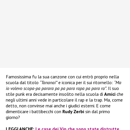
Famosissima fu la sua canzone con cui entrò proprio nella
scuola dal titolo
“Tananai”
e iconica per il sui ritornello:
“Ma
io volevo scopa-pa parara pa pa para rapa pa para ra”
. Il suo
stile punk era decisamente insolito nella scuola di
Amici
che
negli ultimi anni vede in particolare il rap e la trap. Ma, come
detto, non convinse mai anche i giudici esterni. E come
dimenticare i battibecchi con
Rudy Zerbi
sin dal primo
giorno?
LEGGI ANCHE:
Le case dei Vip che sono state distrutte