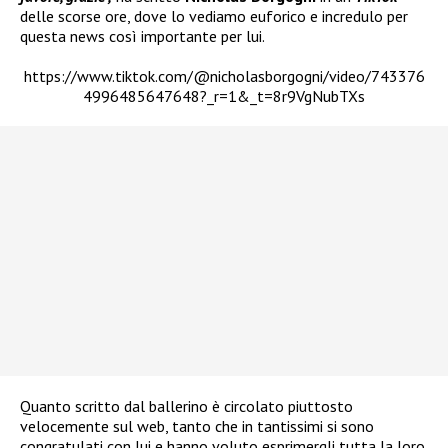
delle scorse ore, dove lo vediamo euforico e incredulo per
questa news così importante per lui.
https://www.tiktok.com/@nicholasborgogni/video/743376
4996485647648?_r=1&_t=8r9VgNubTXs
Quanto scritto dal ballerino è circolato piuttosto
velocemente sul web, tanto che in tantissimi si sono
congratulati con lui e hanno voluto esprimergli tutta la loro