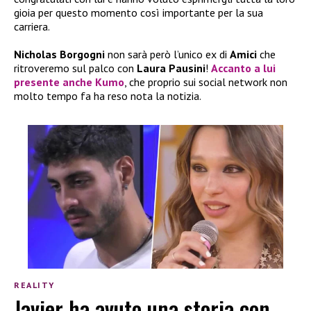
gioia per questo momento così importante per la sua
carriera.
Nicholas Borgogni
non sarà però l’unico ex di
Amici
che
ritroveremo sul palco con
Laura Pausini
!
Accanto a lui
presente anche
Kumo
, che proprio sui social network non
molto tempo fa ha reso nota la notizia.
REALITY
Javier ha avuto una storia con…