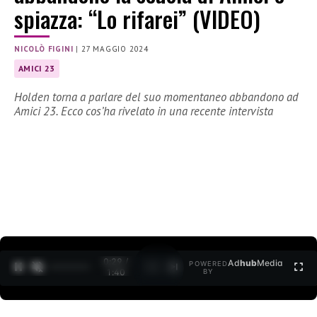
spiazza: “Lo rifarei” (VIDEO)
NICOLÒ FIGINI
|
27 MAGGIO 2024
AMICI 23
Holden torna a parlare del suo momentaneo abbandono ad
Amici 23. Ecco cos’ha rivelato in una recente intervista
0:30 /
Ad
hub
Media
POWERED
1
/
2
1:40
BY