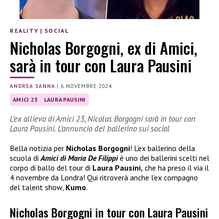
REALITY
|
SOCIAL
Nicholas Borgogni, ex di Amici,
sarà in tour con Laura Pausini
ANDREA SANNA
|
6 NOVEMBRE 2024
AMICI 23
LAURA PAUSINI
L’ex allievo di Amici 23, Nicolas Borgogni sarà in tour con
Laura Pausini. L’annuncio del ballerino sui social
Bella notizia per
Nicholas Borgogni
! L’ex ballerino della
scuola di
Amici di Maria De Filippi
è uno dei ballerini scelti nel
corpo di ballo del tour di
Laura Pausini,
che ha preso il via il
4 novembre da Londra! Qui ritroverà anche l’ex compagno
del talent show,
Kumo
.
Nicholas Borgogni in tour con Laura Pausini