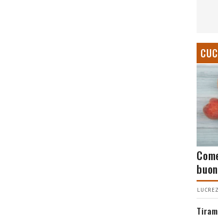
CUC
Come
buon
LUCREZ
Tiram