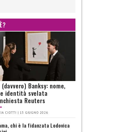
 È?
è (davvero) Banksy: nome,
 e identità svelata
’inchiesta Reuters
IA CIOTTI | 13 GIUGNO 2026
ma, chi è la fidanzata Lodovica
rini