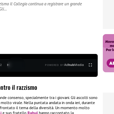
zzismo Il Collegio continua a registrare un grande
 Gli…
Ad
hub
Media
/
2
POWERED BY
ontro il razzismo
nde consenso, specialmente tra i giovani. Gli ascolti sono
molto virale. Nella puntata andata in onda ieri, durante
ffrontato il tema della diversità. Un momento molto
i
e suo fratello
Rahul
hanno raccontato la