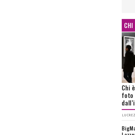
CHI
Chi 
foto
dall
LUCREZ
BigMa
Lazze