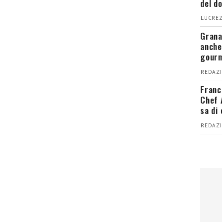
del d
LUCREZ
Grana
anche
gour
REDAZI
Franc
Chef 
sa di
REDAZI