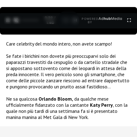
0:30 /
Ad
hub
Media
POWERED
1
/
2
1:40
BY
Care celebrity del mondo intero, non avete scampo!
Se fate i birichini non dovete più preoccuparvi solo dei
paparazzi travestiti da cespuglio o da cartello stradale che
si appostano sottovento come dei leopardi in attesa della
preda innocente. Il vero pericolo sono gli smartphone, che
come delle piccole zanzare riescono ad entrare dappertutto
e pungono provocando un prurito assai fastidioso…
Ne sa qualcosa
Orlando Bloom,
da qualche mese
ufficialmente fidanzato con la cantante
Katy Perry
, con la
quale non più tardi di una settimana fa si è presentato
manina manina al Met Gala di New York.