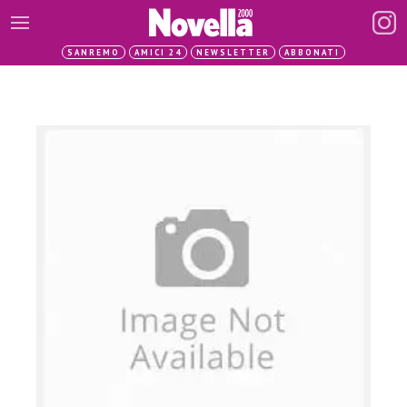
SANREMO
AMICI 24
NEWSLETTER
ABBONATI