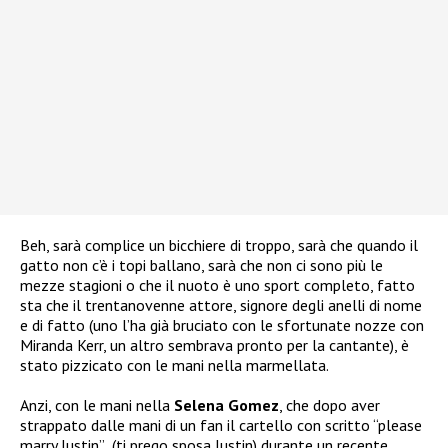
Beh, sarà complice un bicchiere di troppo, sarà che quando il
gatto non c’è i topi ballano, sarà che non ci sono più le
mezze stagioni o che il nuoto è uno sport completo, fatto
sta che il trentanovenne attore, signore degli anelli di nome
e di fatto (uno l’ha già bruciato con le sfortunate nozze con
Miranda Kerr, un altro sembrava pronto per la cantante), è
stato pizzicato con le mani nella marmellata.
Anzi, con le mani nella
Selena Gomez
, che dopo aver
strappato dalle mani di un fan il cartello con scritto “please
marry Justin” (ti prego sposa Justin) durante un recente