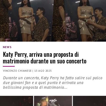
NEWS
Katy Perry, arriva una proposta di
matrimonio durante un suo concerto
VINCENZO CHIANESE
|
13 AGO 2025
Durante un concerto, Katy Perry ha fatto salire sul palco
due giovani fan e a quel punto è arrivata una
bellissima proposta di matrimonio...