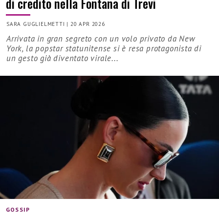
di credito nella Fontana di Trevi
SARA GUGLIELMETTI
|
20 APR 2026
Arrivata in gran segreto con un volo privato da New
York, la popstar statunitense si è resa protagonista di
un gesto già diventato virale...
GOSSIP