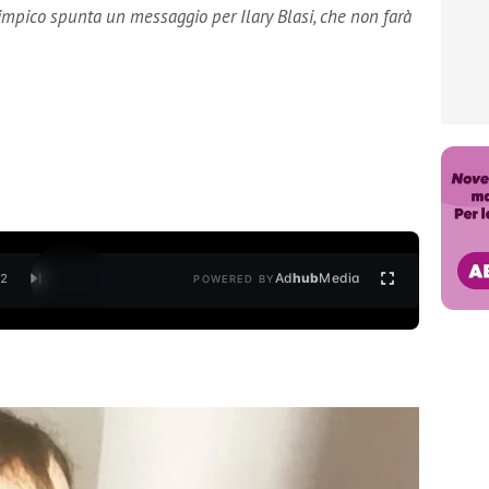
limpico spunta un messaggio per Ilary Blasi, che non farà
Ad
hub
Media
/
2
POWERED BY