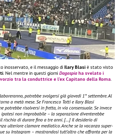
o inosservato, e il messaggio di
Ilary Blasi
è stato visto
ti
. Nel mentre in questi giorni
Dagospia
ha svelato i
divorzio tra la conduttrice e l’ex Capitano della Roma
.
collaboreranno, potrebbe svolgersi già giovedì 1° settembre. Al
ntorno a metà mese. Se Francesco Totti e Ilary Blasi
e potrebbe risolversi in fretta, in via consensuale. Se invece
– ipotesi non improbabile – la separazione diventerebbe
 rischio di durare fino a tre anni. […] Il desiderio di
enza ulteriore clamore mediatico. Anche se la vacanza super-
que su Instagram – mostrandosi tutt’altro che affranta per la