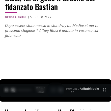
fidanzato Bastian
DEBORA PARIGI
|
5 LUGLIO 2023
Dopo essere stata messa in stand-by da Mediaset per la
prossima stagione TV, Ilary Blasi è andata in vacanza col
fidanzato
0:15 /
Ad
hub
Media
POWERED
1
/
2
1:40
BY