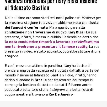
Vacanza brasiliana per Ilary Blasi insieme
al fidanzato Bastian
Nelle ultime ore sono stati resi noti i palinsesti
Mediaset
per
la prossima stagione televisiva e abbiamo visto che l’
Isola
dei famosi è confermata
. Ma a quanto pare
alla
conduzione non troveremo di nuovo Ilary Blasi
. La sua
presenza, infatti, è messa in dubbio. L’azienda ha detto che
la nota conduttrice rimarrà a lavorare per
Mediaset
, ma
non la rivedremo a presentare il famoso reality
. La sua
presenza in video, è stato aggiunto, potrebbe slittare di una
stagione.
E così, messa un attimo in panchina,
Ilary
ha deciso di
prendersi una bella vacanza ed è volata dall’altra parte del
mondo insieme al fidanzato
Bastian
. I due, infatti, hanno
deciso di andare in
Brasile
per trascorrere del tempo in
compagnia lontano da tutto e da tutti. E hanno anche
pubblicato sulle loro storie
Instagram
una bella foto di
coppia mentre si trovano a
Rio De Janeiro
.