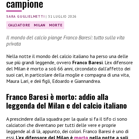
campione
SARA GUGLIELMETTI
|
31 LUGLIO 2026
CALCIATORE
MILAN
MORTE
Il mondo del calcio piange Franco Baresi: tutto sulla vita
privata
Nella notte il mondo del calcio italiano ha perso una delle
sue più grandi leggende, ovvero
Franco Baresi
. L’ex difensore
del Milan è morto a soli 66 anni, circondato dall’affetto dei
suoi cari, in particolare della moglie e compagna di una vita,
Maura Lari, e deii figli, Edoardo e Giannandrea.
Franco Baresi è morto: addio alla
leggenda del Milan e del calcio italiano
A prescindere dalla squadra per la quale si fa il tifo ci sono
calciatori che diventano per tutti delle vere e proprie
leggende al di là, appunto, dei colori. Franco Baresi è uno di
essi.
L’ex difensore del Milan è
morto
nella notte a soli