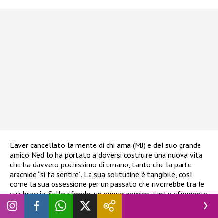
L’aver cancellato la mente di chi ama (MJ) e del suo grande
amico Ned lo ha portato a doversi costruire una nuova vita
che ha davvero pochissimo di umano, tanto che la parte
aracnide “si fa sentire”. La sua solitudine è tangibile, così
come la sua ossessione per un passato che rivorrebbe tra le
sue braccia. Sullo sfondo, un nuovo nemico, tanto sfuggente
quanto potente. Lo spoiler di
Spider – Man: Brand New Day
è
dietro l’angolo, quindi a voi la scelta di proseguire nella