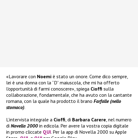
«Lavorare con
Noemi
è stato un onore. Come dico sempre,
lei è una donna con la “D” maiuscola, che mi ha offerto
l’opportunità di farmi conoscere», spiega
Cioffi
sulla
collaborazione, fondamentale, che ha avuto con la cantante
romana, con la quale ha prodotto il brano
Farfalle (nello
stomaco)
.
L’intervista integrale a
Cioffi
, di
Barbara Carere
, nel numero
di
Novella 2000
in edicola. Per avere la vostra copia digitale
in promo cliccate
QUI
. Per la app di Novella 2000 su Apple
Store
QUI
e
QUI
per Google Play.