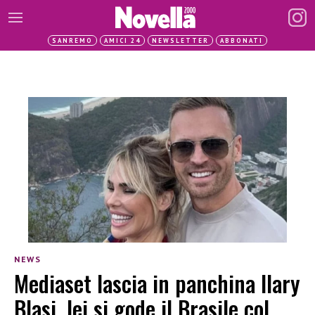
SANREMO
AMICI 24
NEWSLETTER
ABBONATI
NEWS
Mediaset lascia in panchina Ilary
Blasi, lei si gode il Brasile col