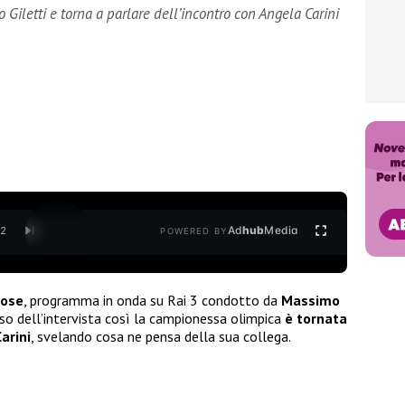
Giletti e torna a parlare dell’incontro con Angela Carini
Ad
hub
Media
/
2
POWERED BY
cose
, programma in onda su Rai 3 condotto da
Massimo
rso dell’intervista così la campionessa olimpica
è tornata
arini
, svelando cosa ne pensa della sua collega.