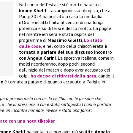
Nel corso dell’estate si è molto palato di
Imane Khelif
. La campionessa olimpica, che a
Parigi 2024 ha portato a casa la medaglia
d’Oro, è infatti finita al centro di una lunga
polemica e su di lei si è detto molto. La pugile
nel mentre ieri sera è stata ospite del
programma di
Massimo Giletti
,
Lo stato
delle cose
, e nel corso della chiacchierata
è
tornata a parlare del suo discusso incontro
con Angela Carini
. La sportiva italiana, come in
molti ricorderanno, dopo pochi secondi
dall’inizio del match e dopo aver accusato dei
colpi,
ha deciso di ritirarsi dalla gara
, dando il
ne
è tornata a parlare di quanto accaduto a Parigi e in
però prendermela con lei. Io ce l’ho con le persone che
ura che la pressione a cui è stata sottoposta l’hanno portata
re un incontro normale, invece è stata una farsa”.
ato con una nota tiktoker
Imane Khelif
ha svelato di non aver più sentito
Angela