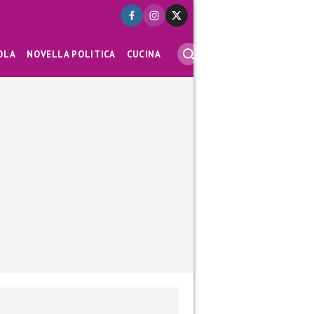
OLA
NOVELLA POLITICA
CUCINA