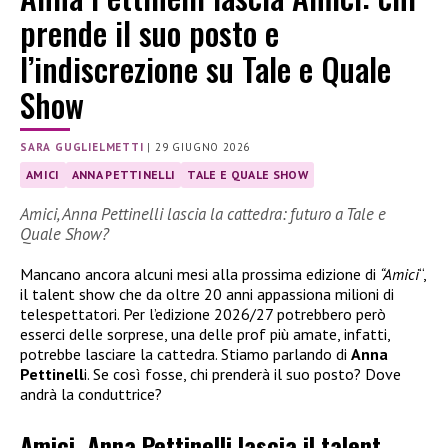
prende il suo posto e
l’indiscrezione su Tale e Quale
Show
SARA GUGLIELMETTI
|
29 GIUGNO 2026
AMICI
ANNA PETTINELLI
TALE E QUALE SHOW
Amici, Anna Pettinelli lascia la cattedra: futuro a Tale e
Quale Show?
Mancano ancora alcuni mesi alla prossima edizione di
“Amici
“,
il talent show che da oltre 20 anni appassiona milioni di
telespettatori. Per l’edizione 2026/27 potrebbero però
esserci delle sorprese, una delle prof più amate, infatti,
potrebbe lasciare la cattedra. Stiamo parlando di
Anna
Pettinell
i. Se così fosse, chi prenderà il suo posto? Dove
andrà la conduttrice?
Amici, Anna Pettinelli lascia il talent