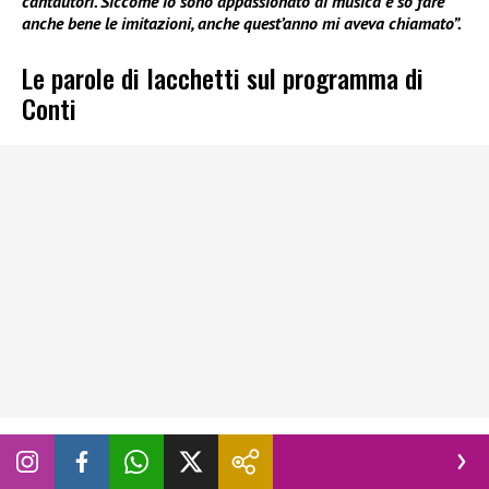
cantautori. Siccome io sono appassionato di musica e so fare
anche bene le imitazioni, anche quest’anno mi aveva chiamato”.
Le parole di Iacchetti sul programma di
Conti
Nel corso della chiacchierata
Enzo Iacchetti
ha anche
spiegato perché in tutti questi anni non è mai andato a
Tale