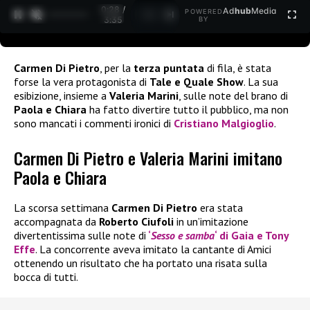
0:29 /
Ad
hub
Media
POWERED
1
/
2
3:35
BY
Carmen Di Pietro
, per la
terza puntata
di fila, è stata
forse la vera protagonista di
Tale e Quale Show
. La sua
esibizione, insieme a
Valeria Marini
, sulle note del brano di
Paola e Chiara
ha fatto divertire tutto il pubblico, ma non
sono mancati i commenti ironici di
Cristiano Malgioglio
.
Carmen Di Pietro e Valeria Marini imitano
Paola e Chiara
La scorsa settimana
Carmen Di Pietro
era stata
accompagnata da
Roberto Ciufoli
in un’imitazione
divertentissima sulle note di
‘
Sesso e samba
‘ di Gaia e Tony
Effe
. La concorrente aveva imitato la cantante di Amici
ottenendo un risultato che ha portato una risata sulla
bocca di tutti.