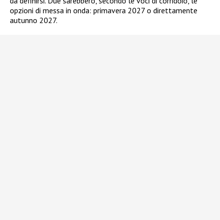
da definirsi. Due sarebbero, secondo le voci di corridoio, le
opzioni di messa in onda: primavera 2027 o direttamente
autunno 2027.