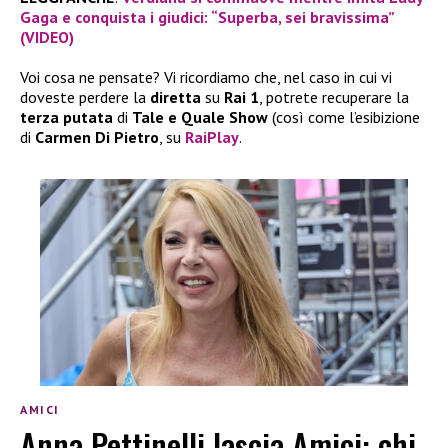
Gaga e conquista i giudici: “Superba, sei bravissima”
(VIDEO)
Voi cosa ne pensate? Vi ricordiamo che, nel caso in cui vi
doveste perdere la
diretta
su
Rai 1
, potrete recuperare la
terza putata
di
Tale e Quale Show
(così come l’esibizione
di
Carmen Di Pietro
, su
RaiPlay
.
AMICI
Anna Pettinelli lascia Amici: chi