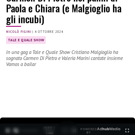
Paola e Chiara (e Malgioglio ha
gli incubi)
NICOLÒ FIGINI
|
4 OTTOBRE 2024
TALE E QUALE SHOW
In una gag a Tale e Quale Show Cristiano Malgioglio ha
sognato Carmen Di Pietro e Valeria Marini cantate insieme
Vamos a bailar
0:28 /
Ad
hub
Media
POWERED
1
/
2
1:40
BY