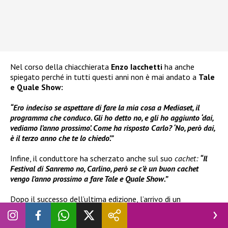
Nel corso della chiacchierata
Enzo Iacchetti
ha anche
spiegato perché in tutti questi anni non è mai andato a
Tale
e Quale Show:
“Ero indeciso se aspettare di fare la mia cosa a Mediaset, il
programma che conduco. Gli ho detto no, e gli ho aggiunto ‘dai,
vediamo l’anno prossimo’. Come ha risposto Carlo? ‘No, però dai,
è il terzo anno che te lo chiedo’.”
Infine, il conduttore ha scherzato anche sul suo
cachet:
“Il
Festival di Sanremo no, Carlino, però se c’è un buon cachet
vengo l’anno prossimo a fare Tale e Quale Show.”
Dopo il successo dell’ultima edizione, l’arrivo di un
personaggio come
Enzo Iacchetti
sarebbe un vero colpo e
un valore aggiunto per il programma di
Carlo Conti
. Ci sarà