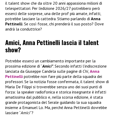
il talent show che da oltre 20 anni appassiona milioni di
telespettatori. Per l’edizione 2026/27 potrebbero però
esserci delle sorprese, una delle prof più amate, infatti,
potrebbe lasciare la cattedra. Stiamo parlando di
Anna
Pettinell
i. Se così fosse, chi prenderà il suo posto? Dove
andrà la conduttrice?
Amici, Anna Pettinelli lascia il talent
show?
Potrebbe esserci un cambiamento importante per la
prossima edizione di “
Amici”
. Secondo infatti l’indiscrezione
lanciata da Giuseppe Candela sulle pagine di
Chi
,
Anna
Pettinelli
potrebbe non fare più parte della squadra dei
professori. Se la notizia fosse confermata, il talent show di
Maria De Filippi si troverebbe senza uno dei suoi punti di
forza: la speaker radiofonica e storica insegnante è infatti
amatissima dal pubblico e, nella scorsa edizione, è stata
grande protagonista del Serale guidando la sua squadra
insieme a Emanuel Lo. Ma, perché Anna Pettinelli dovrebbe
lasciare “
Amici
“?