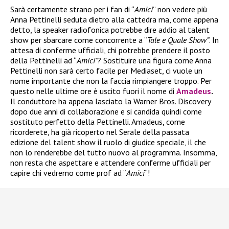
Sarà certamente strano per i fan di “
Amici
” non vedere più
Anna Pettinelli seduta dietro alla cattedra ma, come appena
detto, la speaker radiofonica potrebbe dire addio al talent
show per sbarcare come concorrente a “
Tale e Quale Show”
. In
attesa di conferme ufficiali, chi potrebbe prendere il posto
della Pettinelli ad “
Amici”
? Sostituire una figura come Anna
Pettinelli non sarà certo facile per Mediaset, ci vuole un
nome importante che non la faccia rimpiangere troppo. Per
questo nelle ultime ore è uscito fuori il nome di
Amadeus
.
Il conduttore ha appena lasciato la Warner Bros. Discovery
dopo due anni di collaborazione e si candida quindi come
sostituto perfetto della Pettinelli. Amadeus, come
ricorderete, ha già ricoperto nel Serale della passata
edizione del talent show il ruolo di giudice speciale, il che
non lo renderebbe del tutto nuovo al programma. Insomma,
non resta che aspettare e attendere conferme ufficiali per
capire chi vedremo come prof ad “
Amici
“!