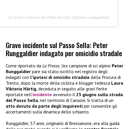
Un post condiviso da Peter.Runghi (@peter.runggaldier)
Grave incidente sul Passo Sella: Peter
Runggaldier indagato per omicidio stradale
Come riportato da
La Presse
, l’ex campione di sci alpino
Peter
Runggaldier
pare sia stato iscritto nel registro degli
indagati con
l’ipotesi di omicidio stradale
dalla Procura di
Trento, dopo la morte della ciclista e blogger tedesca
Laura
Viktoria Härtig
, deceduta in seguito alle gravi ferite
riportate nell’
incidente
avvenuto il
23 giugno sulla strada
del Passo Sella
, nel territorio di Canazei. Si tratta di un
atto dovuto da parte degli inquirenti
per consentire gli
accertamenti sulla dinamica dello schianto.
Runggaldier, 57 anni, originario di Bressanone, era alla guida