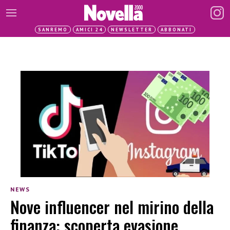
SANREMO
AMICI 24
NEWSLETTER
ABBONATI
NEWS
Nove influencer nel mirino della
finanza: scoperta evasione