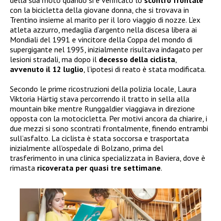
della sua moto quando si è verificato lo
scontro frontale
con la bicicletta della giovane donna, che si trovava in
Trentino insieme al marito per il loro viaggio di nozze. L’ex
atleta azzurro, medaglia d’argento nella discesa libera ai
Mondiali del 1991 e vincitore della Coppa del mondo di
supergigante nel 1995, inizialmente risultava indagato per
lesioni stradali, ma dopo il
decesso della ciclista
,
avvenuto il 12 luglio
, l’ipotesi di reato è stata modificata.
Secondo le prime ricostruzioni della polizia locale, Laura
Viktoria Härtig stava percorrendo il tratto in sella alla
mountain bike mentre Runggaldier viaggiava in direzione
opposta con la motocicletta. Per motivi ancora da chiarire, i
due mezzi si sono scontrati frontalmente, finendo entrambi
sull’asfalto. La ciclista è stata soccorsa e trasportata
inizialmente all’ospedale di Bolzano, prima del
trasferimento in una clinica specializzata in Baviera, dove è
rimasta
ricoverata per quasi tre settimane
.