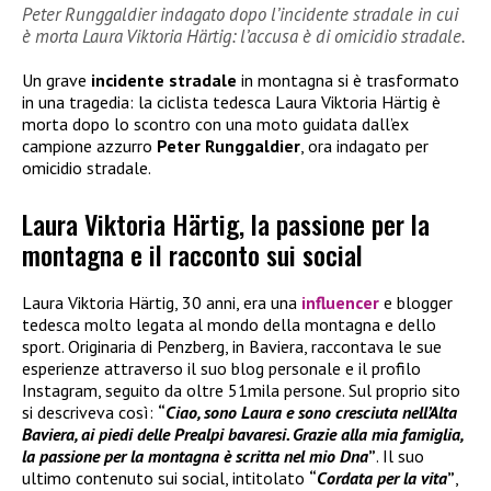
Peter Runggaldier indagato dopo l’incidente stradale in cui
è morta Laura Viktoria Härtig: l’accusa è di omicidio stradale.
Un grave
incidente stradale
in montagna si è trasformato
in una tragedia: la ciclista tedesca Laura Viktoria Härtig è
morta dopo lo scontro con una moto guidata dall’ex
campione azzurro
Peter Runggaldier
, ora indagato per
omicidio stradale.
Laura Viktoria Härtig, la passione per la
montagna e il racconto sui social
Laura Viktoria Härtig, 30 anni, era una
influencer
e blogger
tedesca molto legata al mondo della montagna e dello
sport. Originaria di Penzberg, in Baviera, raccontava le sue
esperienze attraverso il suo blog personale e il profilo
Instagram, seguito da oltre 51mila persone. Sul proprio sito
si descriveva così:
“
Ciao, sono Laura e sono cresciuta nell’Alta
Baviera, ai piedi delle Prealpi bavaresi. Grazie alla mia famiglia,
la passione per la montagna è scritta nel mio Dna
”
. Il suo
ultimo contenuto sui social, intitolato
“
Cordata per la vita
”
,