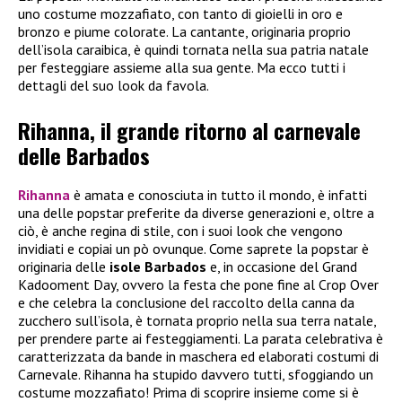
uno costume mozzafiato, con tanto di gioielli in oro e
bronzo e piume colorate. La cantante, originaria proprio
dell’isola caraibica, è quindi tornata nella sua patria natale
per festeggiare assieme alla sua gente. Ma ecco tutti i
dettagli del suo look da favola.
Rihanna, il grande ritorno al carnevale
delle Barbados
Rihanna
è amata e conosciuta in tutto il mondo, è infatti
una delle popstar preferite da diverse generazioni e, oltre a
ciò, è anche regina di stile, con i suoi look che vengono
invidiati e copiai un pò ovunque. Come saprete la popstar è
originaria delle
isole Barbados
e, in occasione del Grand
Kadooment Day, ovvero la festa che pone fine al Crop Over
e che celebra la conclusione del raccolto della canna da
zucchero sull’isola, è tornata proprio nella sua terra natale,
per prendere parte ai festeggiamenti. La parata celebrativa è
caratterizzata da bande in maschera ed elaborati costumi di
Carnevale. Rihanna ha stupido davvero tutti, sfoggiando un
costume mozzafiato! Prima di scoprire insieme come si è