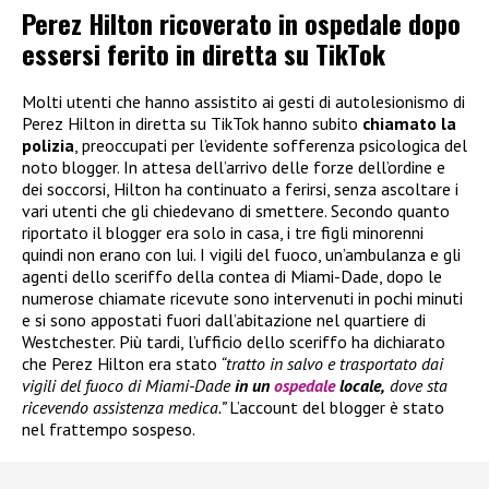
Perez Hilton ricoverato in ospedale dopo
essersi ferito in diretta su TikTok
Molti utenti che hanno assistito ai gesti di autolesionismo di
Perez Hilton in diretta su TikTok hanno subito
chiamato la
polizia
, preoccupati per l’evidente sofferenza psicologica del
noto blogger. In attesa dell’arrivo delle forze dell’ordine e
dei soccorsi, Hilton ha continuato a ferirsi, senza ascoltare i
vari utenti che gli chiedevano di smettere. Secondo quanto
riportato il blogger era solo in casa, i tre figli minorenni
quindi non erano con lui. I vigili del fuoco, un’ambulanza e gli
agenti dello sceriffo della contea di Miami-Dade, dopo le
numerose chiamate ricevute sono intervenuti in pochi minuti
e si sono appostati fuori dall’abitazione nel quartiere di
Westchester. Più tardi, l’ufficio dello sceriffo ha dichiarato
che Perez Hilton era stato
“tratto in salvo e trasportato dai
vigili del fuoco di Miami-Dade
in un
ospedale
locale,
dove sta
ricevendo assistenza medica.”
L’account del blogger è stato
nel frattempo sospeso.