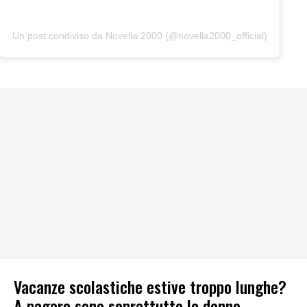
Un post condiviso da Novella 2000 (@novella2000_official)
Vacanze scolastiche estive troppo lunghe?
A pagare sono soprattutto le donne