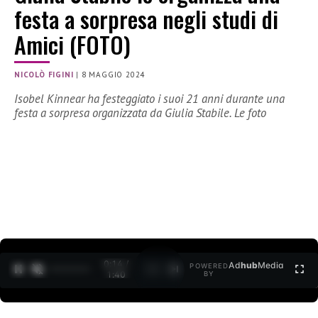
festa a sorpresa negli studi di
Amici (FOTO)
NICOLÒ FIGINI
|
8 MAGGIO 2024
Isobel Kinnear ha festeggiato i suoi 21 anni durante una
festa a sorpresa organizzata da Giulia Stabile. Le foto
0:15 /
Ad
hub
Media
POWERED
1
/
2
1:40
BY