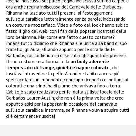
Regina indiscussa sul palco, regina indiscussa sul red carpet e
ora anche regina indiscussa del Carnevale delle Barbados.
Rihanna ha lasciato tutti i presenti ai festeggiamenti
sull’isola caraibica letteralmente senza parole, indossando
un costume mozzafiato. Video e foto del look hanno subito
fatto il giro del web, con i fan della popstar incantati dalla
loro beniamina. Ma, come era fatto questo costume?
Innanzitutto diciamo che Rihanna si è unita alla band di suo
fratello, gli Aura, sfilando appunto per le strade delle
Barbados, raccogliendo su di sé tutti gli sguardi dei presenti.
Il suo costume era formato da
un body aderente
tempestato di frange, gioielli e nappe colorate
, che
lasciava intravedere la pelle. A rendere l’abito ancora più
spettacolare, un imponente copricapo ricoperto di brillantini
colorati e una crinolina di piume che arrivava fino a terra.
L’abito è stato realizzato per lei dalla stilista locale delle
Barbados Lauren Austin, che non è la prima volta che crea
appunto abiti per la popstar in occasione del carnevale
sull’isola caraibica. Insomma, se Rihanna voleva stupire tutti
ci è certamente riuscita!