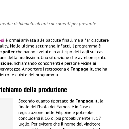
vrebbe richiamato alcuni concorrenti per presunte
osi
è ormai arrivata alle battute finali, ma a far discutere
lity. Nelle ultime settimane, infatti, il programma è
 spoiler
che hanno svelato in anticipo dettagli sul cast,
narsi della finalissima. Una situazione che avrebbe spinto
isione
, richiamando concorrenti e persone vicine ai
iservatezza. A riportare i retroscena è
Fanpage.it
, che ha
ietro le quinte del programma.
 richiamo della produzione
Secondo quanto riportato da
Fanpage.it
, la
finale dell’Isola dei Famosi è in fase di
registrazione nelle Filippine e potrebbe
concludersi il 16 o, più probabilmente, il 17
luglio. Per evitare che il nome del vincitore