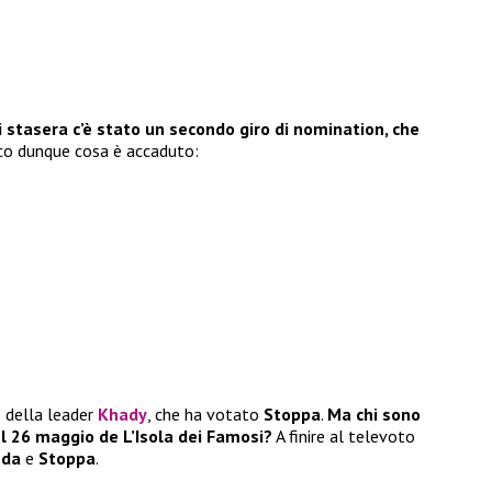
i stasera c’è stato un secondo giro di nomination, che
cco dunque cosa è accaduto:
n
della leader
Khady
, che ha votato
Stoppa
.
Ma chi sono
l 26 maggio de L’Isola dei Famosi?
A finire al televoto
nda
e
Stoppa
.