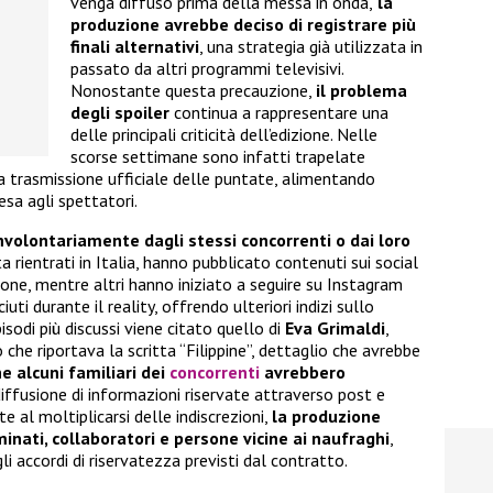
venga diffuso prima della messa in onda,
la
produzione avrebbe deciso di registrare più
finali alternativi
, una strategia già utilizzata in
passato da altri programmi televisivi.
Nonostante questa precauzione,
il problema
degli spoiler
continua a rappresentare una
delle principali criticità dell’edizione. Nelle
scorse settimane sono infatti trapelate
 trasmissione ufficiale delle puntate, alimentando
esa agli spettatori.
involontariamente dagli stessi concorrenti o dai loro
ta rientrati in Italia, hanno pubblicato contenuti sui social
ione, mentre altri hanno iniziato a seguire su Instagram
ti durante il reality, offrendo ulteriori indizi sullo
sodi più discussi viene citato quello di
Eva Grimaldi
,
 che riportava la scritta “Filippine”, dettaglio che avrebbe
e alcuni familiari dei
concorrenti
avrebbero
diffusione di informazioni riservate attraverso post e
e al moltiplicarsi delle indiscrezioni,
la produzione
inati, collaboratori e persone vicine ai naufraghi
,
gli accordi di riservatezza previsti dal contratto.