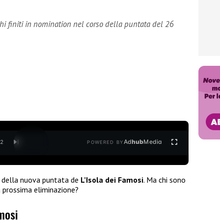
i finiti in nomination nel corso della puntata del 26
Ad
hub
Media
/
2
POWERED BY
o della nuova puntata de
L’Isola dei Famosi
. Ma chi sono
a prossima eliminazione?
amosi