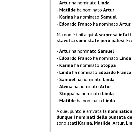
Artur
ha nominato
Linda
Matilde
ha nominato
Artur
Karina
ha nominato
Samuel
Edoardo Franco
ha nominato
Artur
Ma non è finita qui.
A sorpresa infatt
stavolta sono state però palesi
. E
Artur
ha nominato
Samuel
Edoardo Franco
ha nominato
Linda
Karina
ha nominato
Stoppa
Linda
ha nominato
Edoardo Franco
Samuel
ha nominato
Linda
Alvina
ha nominato
Artur
Stoppa
ha nominato
Linda
Matilde
ha nominato
Linda
A quel punto è arrivata la
nominatio
dunque i nominati della puntata de
sono stati
Karina
,
Matilde
,
Artur
,
Li