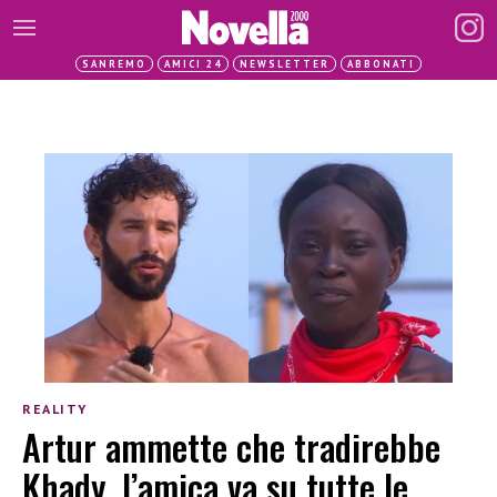
SANREMO
AMICI 24
NEWSLETTER
ABBONATI
REALITY
Artur ammette che tradirebbe
Khady, l’amica va su tutte le