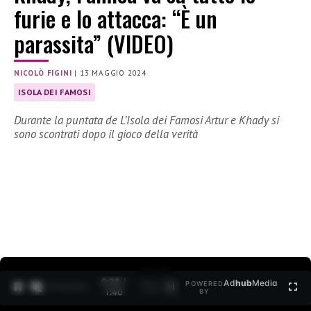
furie e lo attacca: “È un
parassita” (VIDEO)
NICOLÒ FIGINI
|
13 MAGGIO 2024
ISOLA DEI FAMOSI
Durante la puntata de L’Isola dei Famosi Artur e Khady si
sono scontrati dopo il gioco della verità
0:29 /
Ad
hub
Media
POWERED
1
/
2
1:40
BY