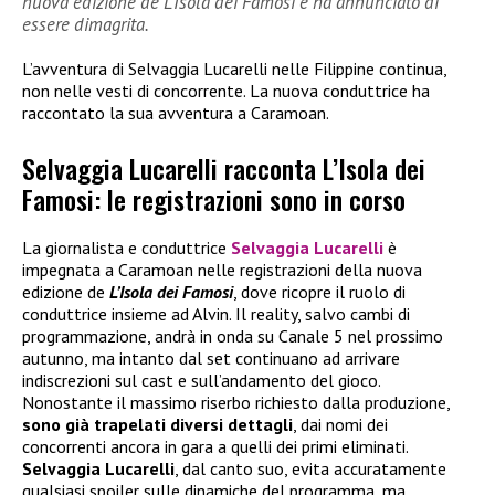
nuova edizione de L’Isola dei Famosi e ha annunciato di
essere dimagrita.
L’avventura di Selvaggia Lucarelli nelle Filippine continua,
non nelle vesti di concorrente. La nuova conduttrice ha
raccontato la sua avventura a Caramoan.
Selvaggia Lucarelli racconta L’Isola dei
Famosi: le registrazioni sono in corso
La giornalista e conduttrice
Selvaggia Lucarelli
è
impegnata a Caramoan nelle registrazioni della nuova
edizione de
L’Isola dei Famosi
, dove ricopre il ruolo di
conduttrice insieme ad Alvin. Il reality, salvo cambi di
programmazione, andrà in onda su Canale 5 nel prossimo
autunno, ma intanto dal set continuano ad arrivare
indiscrezioni sul cast e sull’andamento del gioco.
Nonostante il massimo riserbo richiesto dalla produzione,
sono già trapelati diversi dettagli
, dai nomi dei
concorrenti ancora in gara a quelli dei primi eliminati.
Selvaggia Lucarelli
, dal canto suo, evita accuratamente
qualsiasi spoiler sulle dinamiche del programma, ma