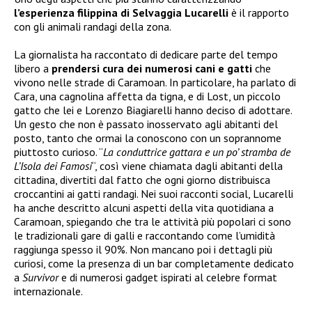
l’esperienza filippina di Selvaggia Lucarelli
è il rapporto
con gli animali randagi della zona.
La giornalista ha raccontato di dedicare parte del tempo
libero a
prendersi cura dei numerosi cani e gatti
che
vivono nelle strade di Caramoan. In particolare, ha parlato di
Cara, una cagnolina affetta da tigna, e di Lost, un piccolo
gatto che lei e Lorenzo Biagiarelli hanno deciso di adottare.
Un gesto che non è passato inosservato agli abitanti del
posto, tanto che ormai la conoscono con un soprannome
piuttosto curioso. “
La conduttrice gattara e un po’ stramba de
L’Isola dei Famosi
“, così viene chiamata dagli abitanti della
cittadina, divertiti dal fatto che ogni giorno distribuisca
croccantini ai gatti randagi. Nei suoi racconti social, Lucarelli
ha anche descritto alcuni aspetti della vita quotidiana a
Caramoan, spiegando che tra le attività più popolari ci sono
le tradizionali gare di galli e raccontando come l’umidità
raggiunga spesso il 90%. Non mancano poi i dettagli più
curiosi, come la presenza di un bar completamente dedicato
a
Survivor
e di numerosi gadget ispirati al celebre format
internazionale.