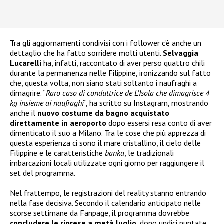
Tra gli aggiornamenti condivisi con i follower c’è anche un
dettaglio che ha fatto sorridere molti utenti.
Selvaggia
Lucarelli
ha, infatti, raccontato di aver perso quattro chili
durante la permanenza nelle Filippine, ironizzando sul fatto
che, questa volta, non siano stati soltanto i naufraghi a
dimagrire. “
Raro caso di conduttrice de L’Isola che dimagrisce 4
kg insieme ai naufraghi
“, ha scritto su Instagram, mostrando
anche il
nuovo costume da bagno acquistato
direttamente in aeroporto
dopo essersi resa conto di aver
dimenticato il suo a Milano. Tra le cose che più apprezza di
questa esperienza ci sono il mare cristallino, il cielo delle
Filippine e le caratteristiche
banka
, le tradizionali
imbarcazioni locali utilizzate ogni giorno per raggiungere il
set del programma.
Nel frattempo, le registrazioni del reality stanno entrando
nella fase decisiva. Secondo il calendario anticipato nelle
scorse settimane da Fanpage, il programma dovrebbe
concludere le riprese a metà luglio
, dopo undici puntate