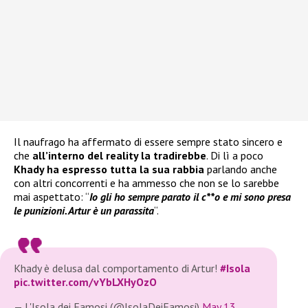
Il naufrago ha affermato di essere sempre stato sincero e
che
all’interno del reality la tradirebbe
. Di lì a poco
Khady ha espresso tutta la sua rabbia
parlando anche
con altri concorrenti e ha ammesso che non se lo sarebbe
mai aspettato: “
Io gli ho sempre parato il c**o e mi sono presa
le punizioni. Artur è un parassita
“.
Khady è delusa dal comportamento di Artur!
#Isola
pic.twitter.com/vYbLXHyOzO
— L'Isola dei Famosi (@IsolaDeiFamosi)
May 13,