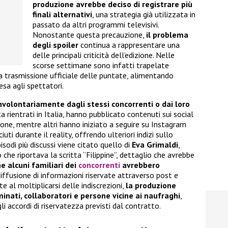
produzione avrebbe deciso di registrare più
finali alternativi
, una strategia già utilizzata in
passato da altri programmi televisivi.
Nonostante questa precauzione,
il problema
degli spoiler
continua a rappresentare una
delle principali criticità dell’edizione. Nelle
scorse settimane sono infatti trapelate
 trasmissione ufficiale delle puntate, alimentando
esa agli spettatori.
involontariamente dagli stessi concorrenti o dai loro
ta rientrati in Italia, hanno pubblicato contenuti sui social
ione, mentre altri hanno iniziato a seguire su Instagram
ti durante il reality, offrendo ulteriori indizi sullo
sodi più discussi viene citato quello di
Eva Grimaldi
,
 che riportava la scritta “Filippine”, dettaglio che avrebbe
e alcuni familiari dei
concorrenti
avrebbero
diffusione di informazioni riservate attraverso post e
e al moltiplicarsi delle indiscrezioni,
la produzione
inati, collaboratori e persone vicine ai naufraghi
,
gli accordi di riservatezza previsti dal contratto.