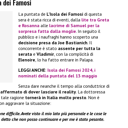
la dei Famosi
La puntata de
L’Isola dei Famosi
di questa
sera è stata ricca di eventi, dalla
lite tra Greta
e Rosanna
alle
lacrime di Samuel per la
sorpresa fatta dalla moglie
. In seguito il
pubblico e i naufraghi hanno scoperto una
decisione presa da Joe Bastianich
. Il
concorrente è stato
assente per tutta la
serata
e
Vladimir
, con la complicità di
Elenoire
, lo ha fatto entrare in Palapa.
LEGGI ANCHE
:
Isola dei Famosi 2024, i
nominati della puntata del 13 maggio
Senza dare neanche il tempo alla conduttrice di
affermato di dover lasciare il reality
. La dottoressa
r tale ragione
tornerà in Italia molto presto
. Non è
on aggravare la situazione:
 difficile. Avete visto il mio lato più personale e le cose le
a detto che non posso continuare e per me è stato pesante.