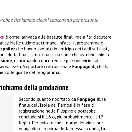
vrebbe richiamato alcuni concorrenti per presunte
osi
è ormai arrivata alle battute finali, ma a far discutere
lity. Nelle ultime settimane, infatti, il programma è
 spoiler
che hanno svelato in anticipo dettagli sul cast,
narsi della finalissima. Una situazione che avrebbe spinto
isione
, richiamando concorrenti e persone vicine ai
iservatezza. A riportare i retroscena è
Fanpage.it
, che ha
ietro le quinte del programma.
 richiamo della produzione
Secondo quanto riportato da
Fanpage.it
, la
finale dell’Isola dei Famosi è in fase di
registrazione nelle Filippine e potrebbe
concludersi il 16 o, più probabilmente, il 17
luglio. Per evitare che il nome del vincitore
venga diffuso prima della messa in onda,
la