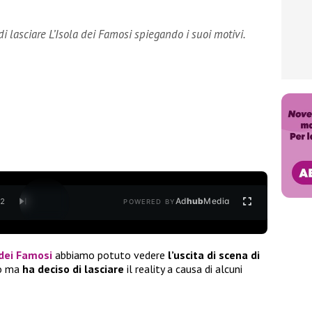
i lasciare L’Isola dei Famosi spiegando i suoi motivi.
Ad
hub
Media
/
2
POWERED BY
 dei Famosi
abbiamo potuto vedere
l’uscita di scena di
to ma
ha deciso di lasciare
il reality a causa di alcuni