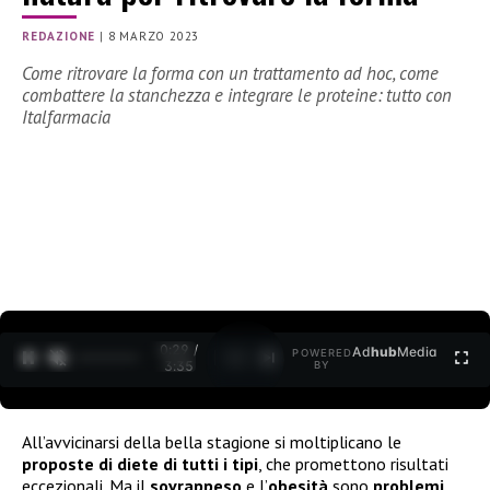
REDAZIONE
|
8 MARZO 2023
Come ritrovare la forma con un trattamento ad hoc, come
combattere la stanchezza e integrare le proteine: tutto con
Italfarmacia
0:30 /
Ad
hub
Media
POWERED
1
/
2
3:35
BY
All’avvicinarsi della bella stagione si moltiplicano le
proposte di diete di tutti i tipi
, che promettono risultati
eccezionali. Ma il
sovrappeso
e l’
obesità
sono
problemi