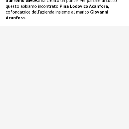
Sanremo Givova
ha creato un ponte. Per parlare di tutto
questo abbiamo incontrato
Pina Lodovico Acanfora,
cofondatrice dell’azienda insieme al marito
Giovanni
Acanfora.