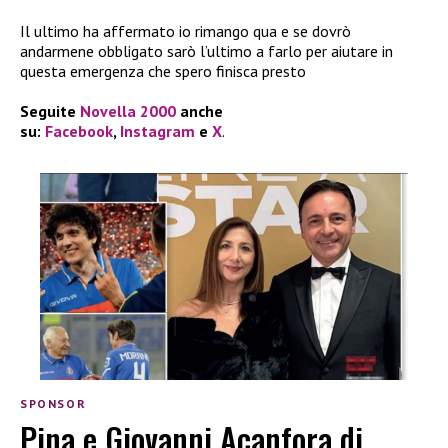
Il ultimo ha affermato io rimango qua e se dovrò
andarmene obbligato sarò l’ultimo a farlo per aiutare in
questa emergenza che spero finisca presto
Seguite
Novella 2000
anche
su:
Facebook
,
Instagram
e
X
.
SPONSOR
Pina e Giovanni Acanfora di