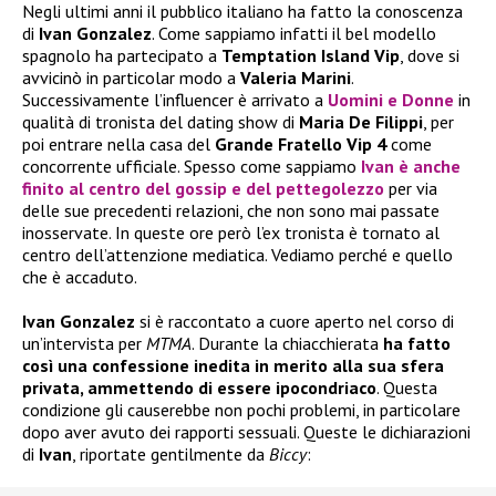
Negli ultimi anni il pubblico italiano ha fatto la conoscenza
di
Ivan Gonzalez
. Come sappiamo infatti il bel modello
spagnolo ha partecipato a
Temptation Island Vip
, dove si
avvicinò in particolar modo a
Valeria Marini
.
Successivamente l’influencer è arrivato a
Uomini e Donne
in
qualità di tronista del dating show di
Maria De Filippi
, per
poi entrare nella casa del
Grande Fratello Vip 4
come
concorrente ufficiale. Spesso come sappiamo
Ivan
è anche
finito al centro del gossip e del pettegolezzo
per via
delle sue precedenti relazioni, che non sono mai passate
inosservate. In queste ore però l’ex tronista è tornato al
centro dell’attenzione mediatica. Vediamo perché e quello
che è accaduto.
Ivan Gonzalez
si è raccontato a cuore aperto nel corso di
un’intervista per
MTMA
. Durante la chiacchierata
ha fatto
così una confessione inedita in merito alla sua sfera
privata, ammettendo di essere ipocondriaco
. Questa
condizione gli causerebbe non pochi problemi, in particolare
dopo aver avuto dei rapporti sessuali. Queste le dichiarazioni
di
Ivan
, riportate gentilmente da
Biccy
: