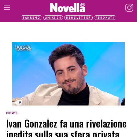
SANREMO
AMICI 24
NEWSLETTER
ABBONATI
NEWS
Ivan Gonzalez fa una rivelazione
inedita sulla sua sfera privata