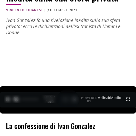
VINCENZO CHIANESE
|
9 DICEMBRE 2021
Ivan Gonzalez fa una rivelazione inedita sulla sua sfera
privata: ecco le dichiarazioni dell’ex tronista di Uomini e
Donne.
0:12 /
Ad
hub
Media
POWERED
1
/
2
1:40
BY
La confessione di Ivan Gonzalez