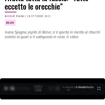
eccetto le orecchie”
NICOLÒ FIGINI
|
18 OTTOBRE 2023
BELVE
Ivana Spagna, ospite di Belve, si è aperta in merito ai ritocchi
estetici ai quali si è sottoposta in visto. Il video
0:30 /
Ad
hub
Media
POWERED
1
/
2
3:35
BY