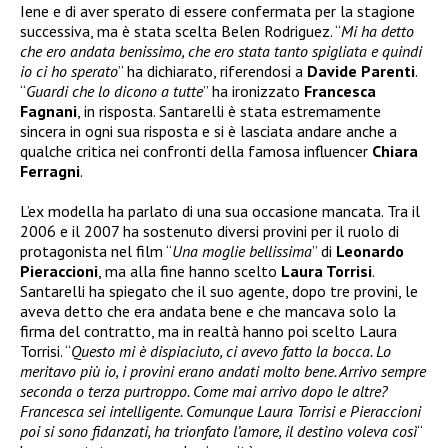
Iene e di aver sperato di essere confermata per la stagione
successiva, ma è stata scelta Belen Rodriguez. “
Mi ha detto
che ero andata benissimo, che ero stata tanto spigliata e quindi
io ci ho sperato
” ha dichiarato, riferendosi a
Davide Parenti
.
“
Guardi che lo dicono a tutte
” ha ironizzato
Francesca
Fagnani
, in risposta. Santarelli è stata estremamente
sincera in ogni sua risposta e si è lasciata andare anche a
qualche critica nei confronti della famosa influencer
Chiara
Ferragni
.
L’ex modella ha parlato di una sua occasione mancata. Tra il
2006 e il 2007 ha sostenuto diversi provini per il ruolo di
protagonista nel film “
Una moglie bellissima
” di
Leonardo
Pieraccioni
, ma alla fine hanno scelto
Laura Torrisi
.
Santarelli ha spiegato che il suo agente, dopo tre provini, le
aveva detto che era andata bene e che mancava solo la
firma del contratto, ma in realtà hanno poi scelto Laura
Torrisi. “
Questo mi è dispiaciuto, ci avevo fatto la bocca. Lo
meritavo più io, i provini erano andati molto bene. Arrivo sempre
seconda o terza purtroppo. Come mai arrivo dopo le altre?
Francesca sei intelligente. Comunque Laura Torrisi e Pieraccioni
poi si sono fidanzati, ha trionfato l’amore, il destino voleva così
“