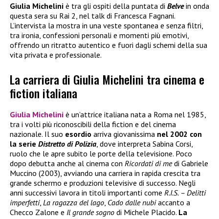
Giulia Michelini
è tra gli ospiti della puntata di
Belve
in onda
questa sera su Rai 2, nel talk di Francesca Fagnani.
L’intervista la mostra in una veste spontanea e senza filtri,
tra ironia, confessioni personali e momenti più emotivi,
offrendo un ritratto autentico e fuori dagli schemi della sua
vita privata e professionale.
La carriera di Giulia Michelini tra cinema e
fiction italiana
Giulia Michelini
è un’attrice italiana nata a Roma nel 1985,
tra i volti più riconoscibili della fiction e del cinema
nazionale. Il suo
esordio
arriva giovanissima
nel 2002 con
la serie
Distretto di Polizia
, dove interpreta Sabina Corsi,
ruolo che le apre subito le porte della televisione. Poco
dopo debutta anche al cinema con
Ricordati di me
di Gabriele
Muccino (2003), avviando una carriera in rapida crescita tra
grande schermo e produzioni televisive di successo. Negli
anni successivi lavora in titoli importanti come
R.I.S. – Delitti
imperfetti
,
La ragazza del lago
,
Cado dalle nubi
accanto a
Checco Zalone e
Il grande sogno
di Michele Placido.
La