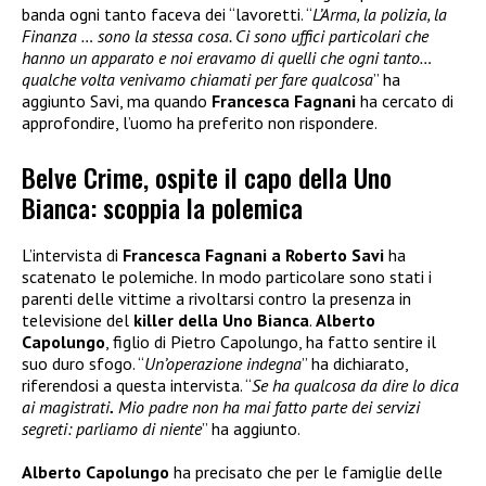
banda ogni tanto faceva dei “lavoretti. “
L’Arma, la polizia, la
Finanza … sono la stessa cosa. Ci sono uffici particolari che
hanno un apparato e noi eravamo di quelli che ogni tanto…
qualche volta venivamo chiamati per fare qualcosa
” ha
aggiunto Savi, ma quando
Francesca Fagnani
ha cercato di
approfondire, l’uomo ha preferito non rispondere.
Belve Crime, ospite il capo della Uno
Bianca: scoppia la polemica
L’intervista di
Francesca Fagnani a Roberto Savi
ha
scatenato le polemiche. In modo particolare sono stati i
parenti delle vittime a rivoltarsi contro la presenza in
televisione del
killer della Uno Bianca
.
Alberto
Capolungo
, figlio di Pietro Capolungo, ha fatto sentire il
suo duro sfogo. “
Un’operazione indegna
” ha dichiarato,
riferendosi a questa intervista. “
Se ha qualcosa da dire lo dica
ai magistrati
.
Mio padre non ha mai fatto parte dei servizi
segreti: parliamo di niente
” ha aggiunto.
Alberto Capolungo
ha precisato che per le famiglie delle