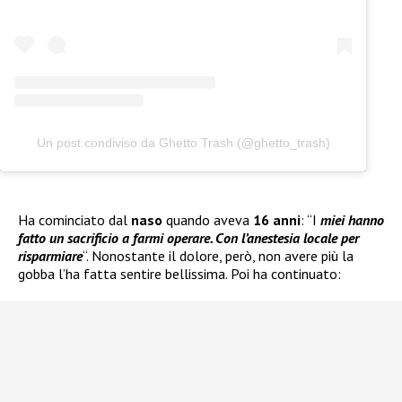
Un post condiviso da Ghetto Trash (@ghetto_trash)
Ha cominciato dal
naso
quando aveva
16 anni
: “I
miei hanno
fatto un sacrificio a farmi operare. Con l’anestesia locale per
risparmiare
“. Nonostante il dolore, però, non avere più la
gobba l’ha fatta sentire bellissima. Poi ha continuato: