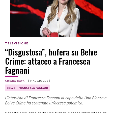
TELEVISIONE
“Disgustosa”, bufera su Belve
Crime: attacco a Francesca
Fagnani
CHIARA NAVA
|
6 MAGGIO 2026
BELVE
FRANCESCA FAGNANI
L’intervista di Francesca Fagnani al capo della Uno Bianca a
Belve Crime ha scatenato un’accesa polemica.
Roberto Savi, capo della Uno Bianca, è stato intervistato da