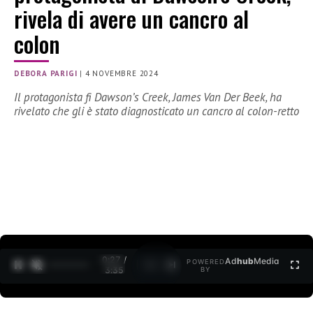
rivela di avere un cancro al
colon
DEBORA PARIGI
|
4 NOVEMBRE 2024
Il protagonista fi Dawson’s Creek, James Van Der Beek, ha
rivelato che gli è stato diagnosticato un cancro al colon-retto
0:28 /
Ad
hub
Media
POWERED
1
/
2
3:35
BY