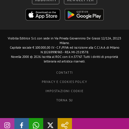
Visibilia Editrice S.r.l.
con sede in Via Privata Giovannino De Grassi 12/12A, 20123
Milano.
Capitale sociale € 100.000,00 I.V. - C.F./P.IVA ed iscrizione alla C.C.I.A.A. di Milano
N.10269990965 - REA MI-2519578.
Novella 2000 © 2026. Iscritta al ROC con il n.37767. Tutti i diritti di proprietà
letteraria ed artistica riservati.
CONTATTI
PRIVACY E COOKIES POLICY
IMPOSTAZIONI COOKIE
TORNA SU