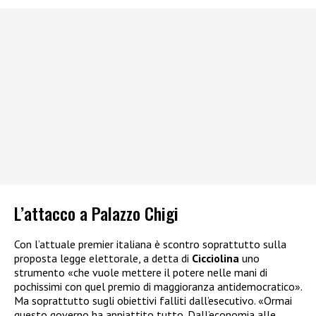
L’attacco a Palazzo Chigi
Con l’attuale premier italiana è scontro soprattutto sulla
proposta legge elettorale, a detta di
Cicciolina
uno
strumento «che vuole mettere il potere nelle mani di
pochissimi con quel premio di maggioranza antidemocratico».
Ma soprattutto sugli obiettivi falliti dall’esecutivo. «Ormai
questo governo ha appiattito tutto. Dall’economia alle