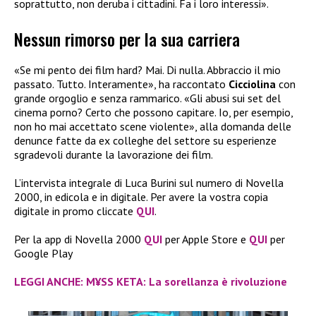
soprattutto, non deruba i cittadini. Fa i loro interessi».
Nessun rimorso per la sua carriera
«Se mi pento dei film hard? Mai. Di nulla. Abbraccio il mio
passato. Tutto. Interamente», ha raccontato
Cicciolina
con
grande orgoglio e senza rammarico. «Gli abusi sui set del
cinema porno? Certo che possono capitare. Io, per esempio,
non ho mai accettato scene violente», alla domanda delle
denunce fatte da ex colleghe del settore su esperienze
sgradevoli durante la lavorazione dei film.
L’intervista integrale di Luca Burini sul numero di Novella
2000, in edicola e in digitale. Per avere la vostra copia
digitale in promo cliccate
QUI
.
Per la app di Novella 2000
QUI
per Apple Store e
QUI
per
Google Play
LEGGI ANCHE: M¥SS KETA: La sorellanza è rivoluzione