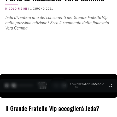
NICOLÒ FIGINI
|
1 GIUGNO 2021
Jeda diventerà uno dei concorrenti del Grande Fratello Vip
nella prossima edizione? Ecco il commento della fidanzata
Vera Gemma
0:27 /
Ad
hub
Media
POWERED
1
/
2
3:35
BY
Il Grande Fratello Vip accoglierà Jeda?