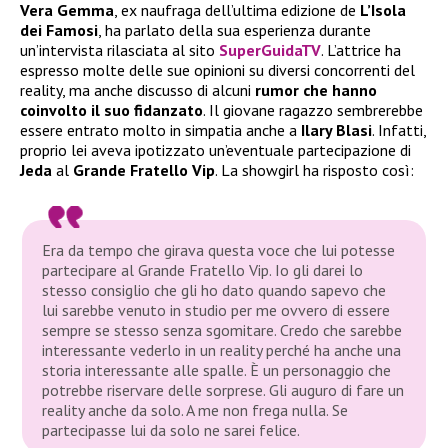
Vera Gemma
, ex naufraga dell’ultima edizione de
L’Isola
dei Famosi
, ha parlato della sua esperienza durante
un’intervista rilasciata al sito
SuperGuidaTV
. L’attrice ha
espresso molte delle sue opinioni su diversi concorrenti del
reality, ma anche discusso di alcuni
rumor che hanno
coinvolto il suo fidanzato
. Il giovane ragazzo sembrerebbe
essere entrato molto in simpatia anche a
Ilary Blasi
. Infatti,
proprio lei aveva ipotizzato un’eventuale partecipazione di
Jeda
al
Grande Fratello
Vip
. La showgirl ha risposto così:
Era da tempo che girava questa voce che lui potesse
partecipare al Grande Fratello Vip. Io gli darei lo
stesso consiglio che gli ho dato quando sapevo che
lui sarebbe venuto in studio per me ovvero di essere
sempre se stesso senza sgomitare. Credo che sarebbe
interessante vederlo in un reality perché ha anche una
storia interessante alle spalle. È un personaggio che
potrebbe riservare delle sorprese. Gli auguro di fare un
reality anche da solo. A me non frega nulla. Se
partecipasse lui da solo ne sarei felice.