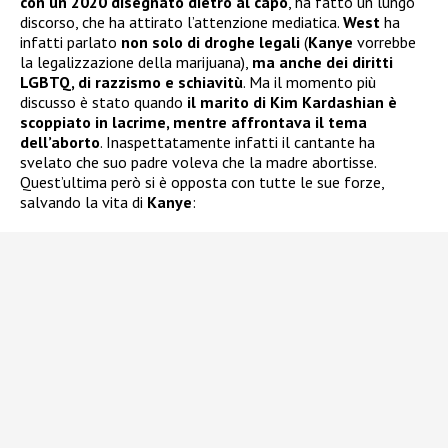
con un 2020 disegnato dietro al capo
, ha fatto un lungo
discorso, che ha attirato l’attenzione mediatica.
West
ha
infatti parlato
non solo
di droghe legali
(
Kanye
vorrebbe
la legalizzazione della marijuana),
ma anche dei diritti
LGBTQ, di razzismo e schiavitù
. Ma il momento più
discusso è stato quando
il marito di Kim Kardashian è
scoppiato in lacrime, mentre affrontava il tema
dell’aborto
. Inaspettatamente infatti il cantante ha
svelato che suo padre voleva che la madre abortisse.
Quest’ultima però si è opposta con tutte le sue forze,
salvando la vita di
Kanye
: