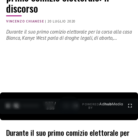
discorso
VINCENZO CHIANESE
|
20 LUGLIO 2020
Durante il suo primo comizio elettorale per la corsa alla casa
Bianca, Kanye West parla di droghe legali, di aborto,…
0:27 /
Ad
hub
Media
POWERED
1
/
2
3:35
BY
Durante il suo primo comizio elettorale per