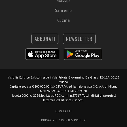
Gossip
Sanremo
Cucina
ABBONATI
NEWSLETTER
Visibilia Editrice S.r.l.
con sede in Via Privata Giovannino De Grassi 12/12A, 20123
Milano.
Capitale sociale € 100.000,00 I.V. - C.F./P.IVA ed iscrizione alla C.C.I.A.A. di Milano
N.10269990965 - REA MI-2519578.
Novella 2000 © 2026. Iscritta al ROC con il n.37767. Tutti i diritti di proprietà
letteraria ed artistica riservati.
CONTATTI
PRIVACY E COOKIES POLICY