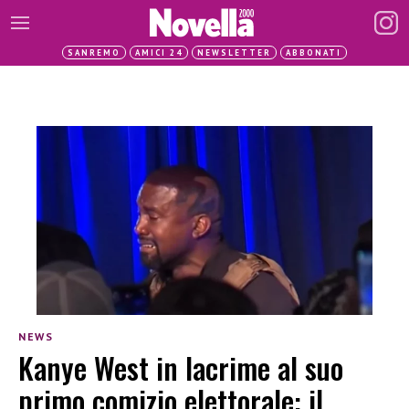
SANREMO
AMICI 24
NEWSLETTER
ABBONATI
NEWS
Kanye West in lacrime al suo
primo comizio elettorale: il