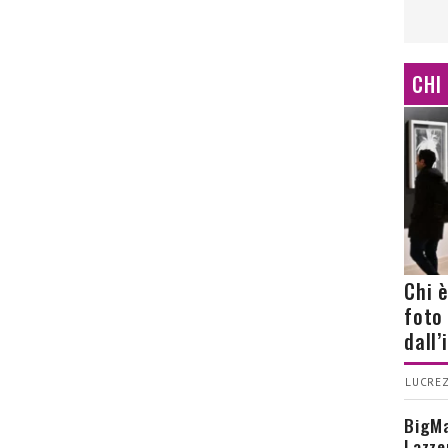
CHI
Chi 
foto
dall
LUCREZ
BigMa
Lazze