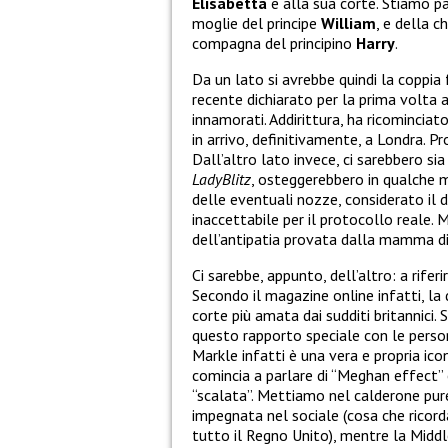
Elisabetta
e alla sua corte. Stiamo p
moglie del principe
William
, e della c
compagna del principino
Harry
.
Da un lato si avrebbe quindi la coppia 
recente dichiarato per la prima volta 
innamorati. Addirittura, ha ricomincia
in arrivo, definitivamente, a Londra. Pr
Dall’altro lato invece, ci sarebbero sia
LadyBlitz
, osteggerebbero in qualche 
delle eventuali nozze, considerato il 
inaccettabile per il protocollo reale. 
dell’antipatia provata dalla mamma d
Ci sarebbe, appunto, dell’altro: a riferi
Secondo il magazine online infatti, la 
corte più amata dai sudditi britannici
questo rapporto speciale con le perso
Markle infatti è una vera e propria ico
comincia a parlare di “Meghan effect”
“scalata”. Mettiamo nel calderone pure 
impegnata nel sociale (cosa che ricorda
tutto il Regno Unito), mentre la Middl