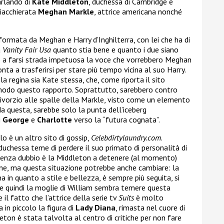
arlando di
Kate Middleton
, duchessa di Cambridge e
hiacchierata
Meghan Markle
, attrice americana nonché
formata da Meghan e Harry d’Inghilterra, con lei che ha di
a
Vanity Fair Usa
quanto stia bene e quanto i due siano
to a farsi strada impetuosa la voce che vorrebbero Meghan
onta a trasferirsi per stare più tempo vicina al suo Harry.
 la regina sia Kate stessa, che, come riporta il sito
modo questo rapporto. Soprattutto, sarebbero contro
divorzio alle spalle della Markle, visto come un elemento
Ma questa, sarebbe solo la punta dell’iceberg
i
George
e
Charlotte
verso la “futura cognata”.
rlo è un altro sito di gossip,
Celebdirtylaundry.com
.
duchessa teme di perdere il suo primato di personalità di
. Senza dubbio è la Middleton a detenere (al momento)
ne, ma questa situazione potrebbe anche cambiare: la
na in quanto a stile e bellezza, è sempre più seguita, si
 e quindi la moglie di William sembra temere questa
il fatto che l’attrice della serie tv
Suits
è molto
 in piccolo la figura di
Lady Diana
, rimasta nel cuore di
eton è stata talvolta al centro di critiche per non fare