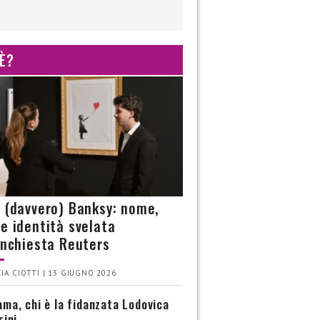
 È?
è (davvero) Banksy: nome,
 e identità svelata
’inchiesta Reuters
IA CIOTTI | 13 GIUGNO 2026
ma, chi è la fidanzata Lodovica
rini