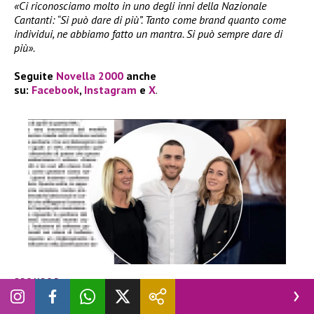
«Ci riconosciamo molto in uno degli inni della Nazionale
Cantanti: “Si può dare di più”. Tanto come brand quanto come
individui, ne abbiamo fatto un mantra. Si può sempre dare di
più».
Seguite
Novella 2000
anche
su:
Facebook
,
Instagram
e
X
.
SPONSOR
Narciso Parrucchieri – Eliminare