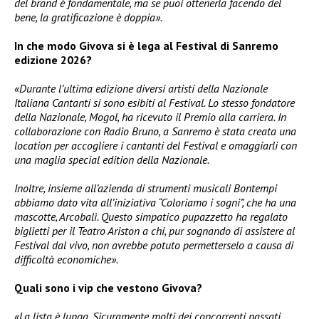
del brand è fondamentale, ma se puoi ottenerla facendo del
bene, la gratificazione è doppia».
In che modo Givova si è lega al Festival di Sanremo
edizione 2026?
«Durante l’ultima edizione diversi artisti della Nazionale
Italiana Cantanti si sono esibiti al Festival. Lo stesso fondatore
della Nazionale, Mogol, ha ricevuto il Premio alla carriera. In
collaborazione con Radio Bruno, a Sanremo è stata creata una
location per accogliere i cantanti del Festival e omaggiarli con
una maglia special edition della Nazionale.
Inoltre, insieme all’azienda di strumenti musicali Bontempi
abbiamo dato vita all’iniziativa “Coloriamo i sogni”, che ha una
mascotte, Arcobalì. Questo simpatico pupazzetto ha regalato
biglietti per il Teatro Ariston a chi, pur sognando di assistere al
Festival dal vivo, non avrebbe potuto permetterselo a causa di
difficoltà economiche».
Quali sono i vip che vestono Givova?
«La lista è lunga. Sicuramente molti dei concorrenti passati