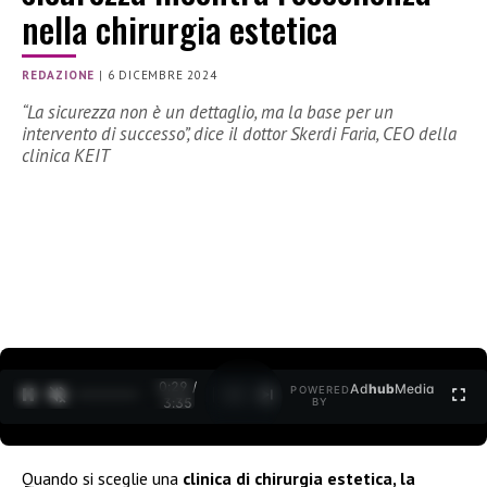
nella chirurgia estetica
REDAZIONE
|
6 DICEMBRE 2024
“La sicurezza non è un dettaglio, ma la base per un
intervento di successo”, dice il dottor Skerdi Faria, CEO della
clinica KEIT
0:30 /
Ad
hub
Media
POWERED
1
/
2
3:35
BY
Quando si sceglie una
clinica di chirurgia estetica, la