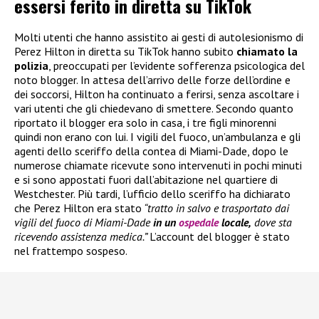
essersi ferito in diretta su TikTok
Molti utenti che hanno assistito ai gesti di autolesionismo di
Perez Hilton in diretta su TikTok hanno subito
chiamato la
polizia
, preoccupati per l’evidente sofferenza psicologica del
noto blogger. In attesa dell’arrivo delle forze dell’ordine e
dei soccorsi, Hilton ha continuato a ferirsi, senza ascoltare i
vari utenti che gli chiedevano di smettere. Secondo quanto
riportato il blogger era solo in casa, i tre figli minorenni
quindi non erano con lui. I vigili del fuoco, un’ambulanza e gli
agenti dello sceriffo della contea di Miami-Dade, dopo le
numerose chiamate ricevute sono intervenuti in pochi minuti
e si sono appostati fuori dall’abitazione nel quartiere di
Westchester. Più tardi, l’ufficio dello sceriffo ha dichiarato
che Perez Hilton era stato
“tratto in salvo e trasportato dai
vigili del fuoco di Miami-Dade
in un
ospedale
locale,
dove sta
ricevendo assistenza medica.”
L’account del blogger è stato
nel frattempo sospeso.