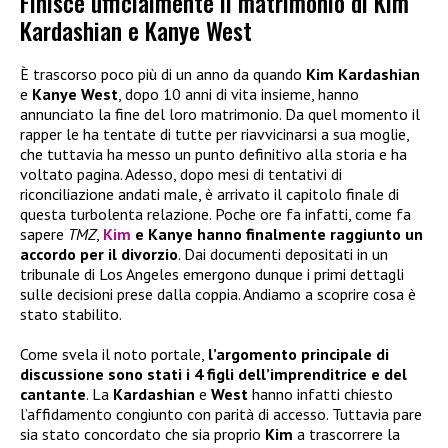
Finisce ufficialmente il matrimonio di Kim
Kardashian e Kanye West
È trascorso poco più di un anno da quando
Kim Kardashian
e
Kanye West
, dopo 10 anni di vita insieme, hanno
annunciato la fine del loro matrimonio. Da quel momento il
rapper le ha tentate di tutte per riavvicinarsi a sua moglie,
che tuttavia ha messo un punto definitivo alla storia e ha
voltato pagina. Adesso, dopo mesi di tentativi di
riconciliazione andati male, è arrivato il capitolo finale di
questa turbolenta relazione. Poche ore fa infatti, come fa
sapere
TMZ
,
Kim
e Kanye hanno finalmente raggiunto un
accordo per il divorzio
. Dai documenti depositati in un
tribunale di Los Angeles emergono dunque i primi dettagli
sulle decisioni prese dalla coppia. Andiamo a scoprire cosa è
stato stabilito.
Come svela il noto portale,
l’argomento principale di
discussione sono stati i 4 figli dell’imprenditrice e del
cantante
. La
Kardashian
e
West
hanno infatti chiesto
l’affidamento congiunto con parità di accesso. Tuttavia pare
sia stato concordato che sia proprio
Kim
a trascorrere la