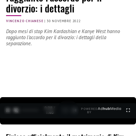
divorzio: i dettagli
VINCENZO CHIANESE
|
30 NOVEMBRE 2022
Dopo mesi di stop Kim Kardashian e Kanye West hanno
raggiunto l’accordo per il divorzio: i dettagli della
separazione.
0:29 /
Ad
hub
Media
POWERED
1
/
2
1:40
BY