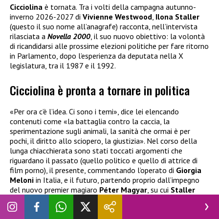
Cicciolina
è tornata. Tra i volti della campagna autunno-
inverno 2026-2027 di
Vivienne Westwood
,
Ilona Staller
(questo il suo nome all’anagrafe) racconta, nell’intervista
rilasciata a
Novella 2000
, il suo nuovo obiettivo: la volontà
di ricandidarsi alle prossime elezioni politiche per fare ritorno
in Parlamento, dopo l’esperienza da deputata nella X
legislatura, tra il 1987 e il 1992.
Cicciolina è pronta a tornare in politica
«Per ora c’è l’idea. Ci sono i temi», dice lei elencando
contenuti come «la battaglia contro la caccia, la
sperimentazione sugli animali, la sanità che ormai è per
pochi, il diritto allo sciopero, la giustizia». Nel corso della
lunga chiacchierata sono stati toccati argomenti che
riguardano il passato (quello politico e quello di attrice di
film porno), il presente, commentando l’operato di
Giorgia
Meloni
in Italia, e il futuro, partendo proprio dall’impegno
del nuovo premier magiaro
Péter Magyar
, su cui
Staller
ripone la massima fiducia.