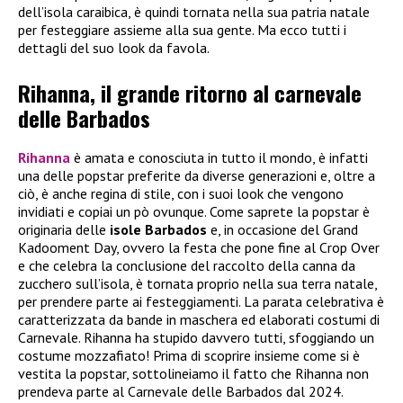
dell’isola caraibica, è quindi tornata nella sua patria natale
per festeggiare assieme alla sua gente. Ma ecco tutti i
dettagli del suo look da favola.
Rihanna, il grande ritorno al carnevale
delle Barbados
Rihanna
è amata e conosciuta in tutto il mondo, è infatti
una delle popstar preferite da diverse generazioni e, oltre a
ciò, è anche regina di stile, con i suoi look che vengono
invidiati e copiai un pò ovunque. Come saprete la popstar è
originaria delle
isole Barbados
e, in occasione del Grand
Kadooment Day, ovvero la festa che pone fine al Crop Over
e che celebra la conclusione del raccolto della canna da
zucchero sull’isola, è tornata proprio nella sua terra natale,
per prendere parte ai festeggiamenti. La parata celebrativa è
caratterizzata da bande in maschera ed elaborati costumi di
Carnevale. Rihanna ha stupido davvero tutti, sfoggiando un
costume mozzafiato! Prima di scoprire insieme come si è
vestita la popstar, sottolineiamo il fatto che Rihanna non
prendeva parte al Carnevale delle Barbados dal 2024.