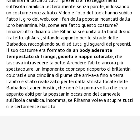
sull’isola caraibica letteralmente senza parole, indossando
un costume mozzafiato. Video e foto del look hanno subito
fatto il giro del web, con i fan della popstar incantati dalla
loro beniamina. Ma, come era fatto questo costume?
Innanzitutto diciamo che Rihanna si è unita alla band di suo
fratello, gli Aura, sfilando appunto per le strade delle
Barbados, raccogliendo su di sé tutti gli sguardi dei presenti.
Il suo costume era formato da
un body aderente
tempestato di frange, gioielli e nappe colorate
, che
lasciava intravedere la pelle. A rendere l’abito ancora più
spettacolare, un imponente copricapo ricoperto di brillantini
colorati e una crinolina di piume che arrivava fino a terra.
L’abito è stato realizzato per lei dalla stilista locale delle
Barbados Lauren Austin, che non è la prima volta che crea
appunto abiti per la popstar in occasione del carnevale
sull’isola caraibica. Insomma, se Rihanna voleva stupire tutti
ci è certamente riuscita!