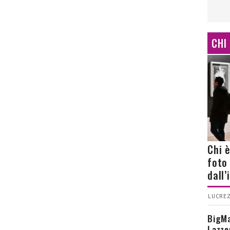
CHI
Chi 
foto
dall
LUCREZ
BigMa
Lazze