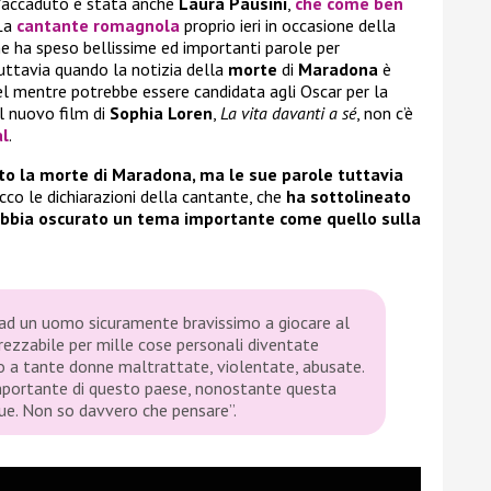
ull’accaduto è stata anche
Laura Pausini
,
che come ben
 La
cantante romagnola
proprio ieri in occasione della
ne ha speso bellissime ed importanti parole per
Tuttavia quando la notizia della
morte
di
Maradona
è
nel mentre potrebbe essere candidata agli Oscar per la
l nuovo film di
Sophia Loren
,
La vita davanti a sé
, non c’è
al
.
o la morte di Maradona, ma le sue parole tuttavia
Ecco le dichiarazioni della cantante, che
ha sottolineato
abbia oscurato un tema importante come quello sulla
io ad un uomo sicuramente bravissimo a giocare al
ezzabile per mille cose personali diventate
io a tante donne maltrattate, violentate, abusate.
importante di questo paese, nonostante questa
ue. Non so davvero che pensare”.