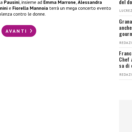
del d
la
Pausini
, insieme ad
Emma Marrone
,
Alessandra
nini
e
Fiorella Mannoia
terrà un mega concerto evento
LUCREZ
olenza contro le donne.
Grana
anche
AVANTI
gour
REDAZI
Franc
Chef 
sa di
REDAZI