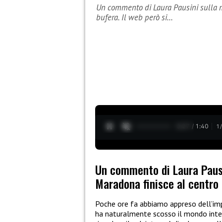
Un commento di Laura Pausini sulla m
bufera. Il web però si…
0:28 / 1:40
1
Un commento di Laura Paus
Maradona finisce al centro d
Poche ore fa abbiamo appreso dell’i
ha naturalmente scosso il mondo intero