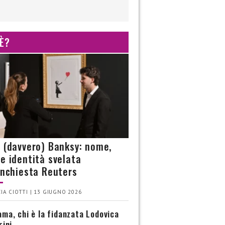
 È?
è (davvero) Banksy: nome,
 e identità svelata
’inchiesta Reuters
IA CIOTTI | 13 GIUGNO 2026
ma, chi è la fidanzata Lodovica
rini