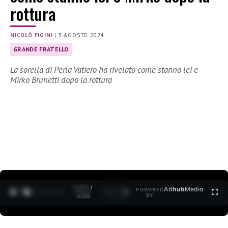
rottura
NICOLÒ FIGINI
|
5 AGOSTO 2024
GRANDE FRATELLO
La sorella di Perla Vatiero ha rivelato come stanno lei e
Mirko Brunetti dopo la rottura
0:28 /
Ad
hub
Media
POWERED
1
/
2
3:35
BY