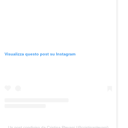
Visualizza questo post su Instagram
Un post condiviso da Cristina Plevani (@cristinaplevani)