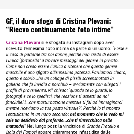
GF, il duro sfogo di Cristina Plevani:
“Ricevo continuamente foto intime”
Cristina Plevani
si è sfogata su Instagram dopo aver
ricevuto l’ennesima foto intima da parte di un uomo:
“Forse è
il caso di parlarne tra noi donne, perché non credo di essere
l’unica “fortunella” a trovare messaggi del genere in privato.
Come non credo essere l’unica a ritenere che questo genere
maschile e’ uno sfigato all’ennesima potenza. Parliamoci chiaro,
questo è sobrio…ho un collage di piselli screenshottati in
galleria che fa invidia a pornhub – ovviamente con allegati i
profili di provenienza. Mi chiedo: “quando te lo guardi, lo
fotografi e ce lo spedisci, che reazione ti aspetti da noi
fanciulle?!…che masturbazione mentale ti fai ad immaginarci
mentre riceviamo la tua posta virtuale?”. Perché io ti smonto
l’entusiasmo in un nano secondo:
nel momento che lo vedo mi
sale un desiderio dal profondo…che ti rinsecchisca nelle
mutande!
”
Nel lungo post la vincitrice di
Grande Fratello
e
Isola dei Famosi
appare chiaramente infastidita dalle