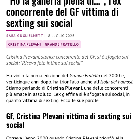
“Ho la galleria piena di…”, l’ex
concorrente del GF vittima di
sexting sui social
SARA GUGLIELMETTI
|
8 LUGLIO 2026
CRISTINA PLEVANI
GRANDE FRATELLO
Cristina Plevani, storica concorrente del GF, si è sfogata sui
social: “Ricevo foto intime sui social”
Ha vinto la prima edizione del
Grande Fratello
nel 2000 e,
venticinque anni dopo, ha trionfato anche all’
Isola dei Famosi
.
Stiamo parlando di
Cristina Plevani
, una delle concorrenti
più amate in assoluto. L’ex gieffina si è sfogata sui social, in
quanto vittima di sexting. Ecco le sue parole.
GF, Cristina Plevani vittima di sexting sui
social
Correva l’anno 2000 quando Cristina Plevani trionfò alla