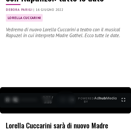
DEBORA PARIGI
|
16 GIUGNO 2022
LORELLA CUCCARINI
Vedremo di nuovo Lorella Cuccarini a teatro con il musical
Rapuzel in cui interpreta Madre Gothel. Ecco tutte le date.
0:27 /
Ad
hub
Media
POWERED
1
/
2
3:35
BY
Lorella Cuccarini sarà di nuovo Madre